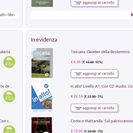
aggiungi al carrello
utti i libri
In evidenza
Toscana. L'Atelier della Bestemmia
L'orientalizzante a Capua. Contesti e materiali dagli scavi di Werner Johannowsky nella necropoli di Fornaci. Nuova ediz.
€ 6.00
(€
15.00
- 60%)
aggiungi al carrello
Ricerche dei dottorandi in storia dell'arte della Sapienza
€ 26.50
(€
27.90
- 5%)
aggiungi al carrello
I monumenti funerari del Lazio antico. Con cartella con tavole
€ 19.00
(€
20.00
- 5%)