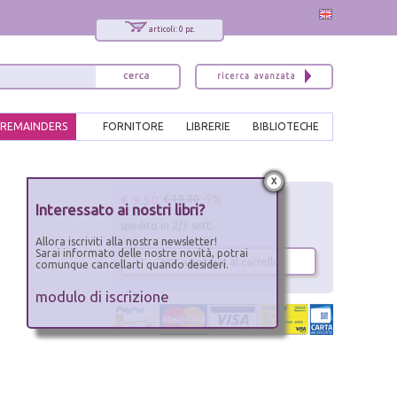
articoli: 0 pz.
REMAINDERS
FORNITORE
LIBRERIE
BIBLIOTECHE
x
€ 9.50
€ 10.00
-5%
Interessato ai nostri libri?
spedito in 2/3 sett.
Allora iscriviti alla nostra newsletter!
Sarai informato delle nostre novità, potrai
aggiungi al carrello
comunque cancellarti quando desideri.
modulo di iscrizione