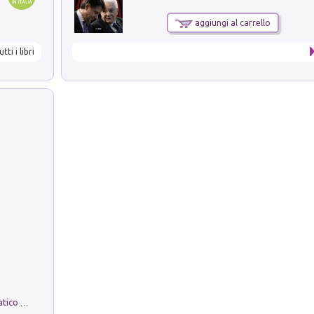
aggiungi al carrello
utti i libri
La comparsa. Perché il partito democratico non è mai nato