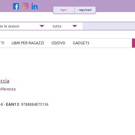
login
registrati
TTI
LIBRI PER RAGAZZI
CD/DVD
GADGETS
ccia
offerenza
-8
-
EAN13
:
9788884073136