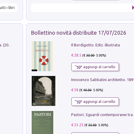
utti i libri
Bollettino novità distribuite 17/07/2026
Il Bordigotto. Ediz. illustrata
Dromos. Libro periodico di architettura. (2026). Vol. 15: Post-model
€ 28.5
(€
30.00
- 5.00%)
aggiungi al carrello
Innocenzo Sabbatini architetto. 18
€ 38
(€
40.00
- 5.00%)
aggiungi al carrello
€ 33.25
(€
35.00
- 5.00%)