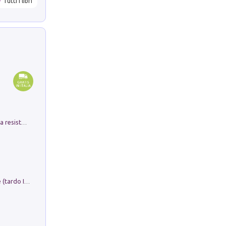
Tutti i libri
Memorial Santa Giulia. Sculture per la resistenza Monchio di Palagano
Sofiana. In Sicilia centro-meridionale (tardo III-metà IX secolo d.C.): dall'agro-town tardo-imperiale al villaggio medio-bizantino. Nuova ediz.