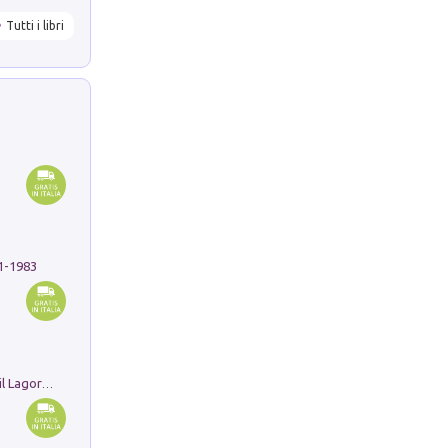
Tutti i libri
91-1983
Pastori. Sguardi contemporanei tra il Lagorai e la pianura. Ediz. illustrata