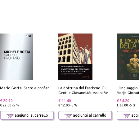
Il linguaggio
Mario Botta. Sacro e profano-Sacred and profane
La dottrina del fascismo. E i documenti ufficiali dal 1919 al 1945
Gentile Giovanni;Mussolini Benito
Marija Gimbu
€ 20.90
€ 11.40
€ 34.20
€ 22.00 -5 %
€ 12.00 -5 %
€ 36.00 -5 %
aggiungi al carrello
aggiungi al carrello
aggiu