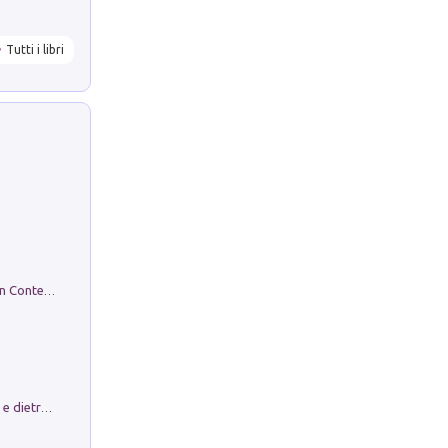
Tutti i libri
in alto! Livello A1. Con CD-Audio. Con Contenuto digitale per accesso on line
Conte e Mattarella. Sul palcoscenico e dietro le quinte del Quirinale. Un racconto sulle istituzioni