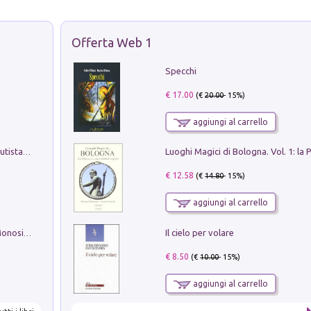
Offerta Web 1
Specchi
€ 17.00
(€
20.00
- 15%)
aggiungi al carrello
Pietro Bellotti Detto Canaletty. Un Vedutista Veneziano nella Francia dell'Ancien Régime
€ 12.58
(€
14.80
- 15%)
aggiungi al carrello
Il cielo per volare
La seduzione del gusto con Pipero & Monosilio
€ 8.50
(€
10.00
- 15%)
aggiungi al carrello