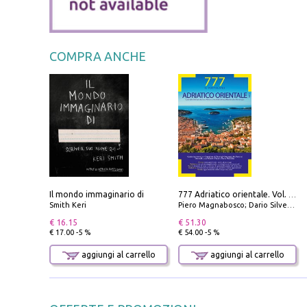
COMPRA ANCHE
Il mondo immaginario di
777 Adriatico orientale. Vol. 2: Costa della Dalmazia da Zara a Molunat, Isole della Dalmazia Meridionale e Montenegro
Smith Keri
Piero Magnabosco; Dario Silvestro; Marco Sbrizzi
€ 16.15
€ 51.30
€ 17.00 -5 %
€ 54.00 -5 %
aggiungi al carrello
aggiungi al carrello