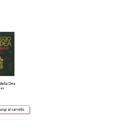
 della Dea
tas
ngi al carrello