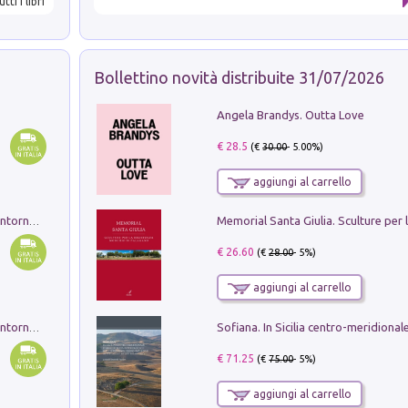
utti i libri
Bollettino novità distribuite 31/07/2026
Angela Brandys. Outta Love
€ 28.5
(€
30.00
- 5.00%)
aggiungi al carrello
Ruderi delle ville Romano Sabine nei dintorni di Poggio Mirteto. Illustrati dal dott.re prof.re cav.re Ercole Nardi regio ispettore degli scavi e monumenti. Anno 1885. Tavole e studio. Con 25 tavole fuori testo in cartella editoriale
€ 26.60
(€
28.00
- 5%)
aggiungi al carrello
Ruderi delle ville Romano Sabine nei dintorni di Poggio Mirteto. Illustrati dal dott.re prof.re cav.re Ercole Nardi regio ispettore degli scavi e monumenti. Anno 1885
€ 71.25
(€
75.00
- 5%)
aggiungi al carrello