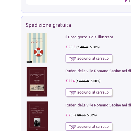
T
Spedizione gratuita
Il Bordigotto. Ediz. illustrata
€ 28.5
(€
30.00
- 5.00%)
aggiungi al carrello
€ 114
(€
120.00
- 5.00%)
aggiungi al carrello
€ 76
(€
80.00
- 5.00%)
aggiungi al carrello