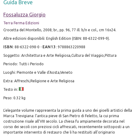
Guida Breve
Fossaluzza Giorgio
Terra Ferma Edizioni
Crocetta del Montello, 2008; br., pp. 96, 77 ill. b/n e col., cm 16x24.
Altre edizioni disponibili: English Edition (ISBN: 88-6322-099-9).
ISBN
:
88-6322-098-0
-
EAN13
:
9788863220988
Soggetto: Architettura e Arte Religiosa,Cultura del Viaggio,Pittura
Periodo: Tutti i Periodo
Luoghi: Piemonte e Valle d'Aosta,Veneto
Extra: Affreschi,Religione e Arte Religiosa
Testo in:
Peso: 0.32 kg
L'elegante volume rappresenta la prima guida a uno dei gioelli artistici della
Marca Trevigiana: l'antica pieve di San Pietro di Feletto, la cui prima
costruzione risale all'VIII secolo. La chiesa fu ampiamente decorata nel
corso dei secoli con preziosi cicli affrescati, recentemente sottoposti a un
importante intervento di restauro che li ha restituiti all'originario