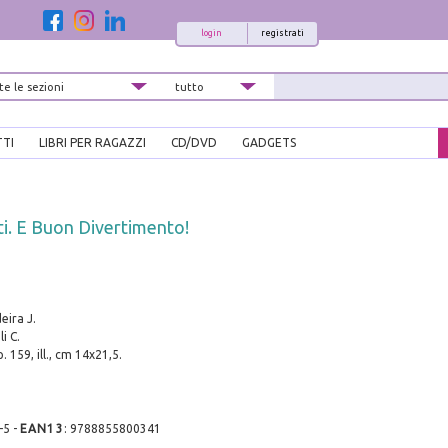
login
registrati
TTI
LIBRI PER RAGAZZI
CD/DVD
GADGETS
tti. E Buon Divertimento!
eira J.
i C.
. 159, ill., cm 14x21,5.
-5
-
EAN13
:
9788855800341