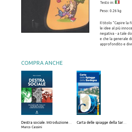
Testo in:
Peso: 0.26 kg
Il titolo "Capire l
le idee al più innoc
negativa - a tale d
e che la generale d
approfondito e di
COMPRA ANCHE
Destra sociale. Introduzione alla «terza via», tra identità, comunità e alternativa al sistema
Carta delle spiagge della Sardegna. Con custodia
Marco Cassini