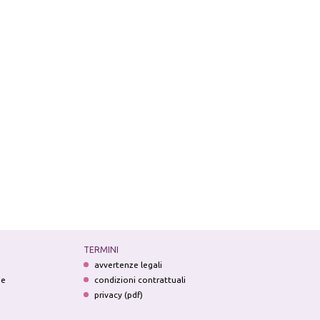
TERMINI
avvertenze legali
ne
condizioni contrattuali
privacy (pdf)