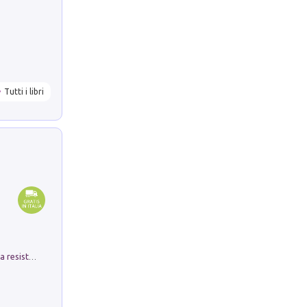
Tutti i libri
Memorial Santa Giulia. Sculture per la resistenza Monchio di Palagano