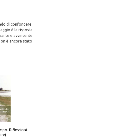
grado di confondere
aggio è la risposta -
ssante e avvincente
 non è ancora stato
Scolpire il tempo. Riflessioni sul cinema.
drej