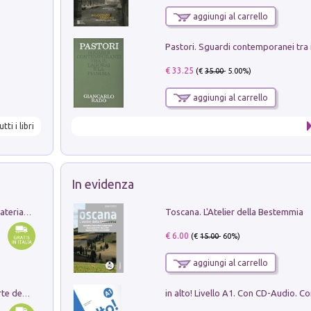
aggiungi al carrello
€ 33.25
(€
35.00
- 5.00%)
aggiungi al carrello
utti i libri
In evidenza
Toscana. L'Atelier della Bestemmia
L'orientalizzante a Capua. Contesti e materiali dagli scavi di Werner Johannowsky nella necropoli di Fornaci. Nuova ediz.
€ 6.00
(€
15.00
- 60%)
aggiungi al carrello
Ricerche dei dottorandi in storia dell'arte della Sapienza