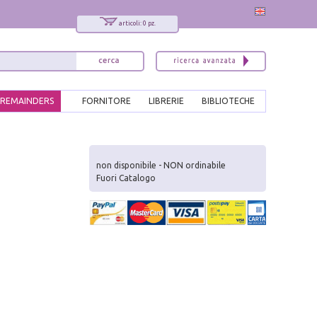
articoli: 0 pz.
REMAINDERS
FORNITORE
LIBRERIE
BIBLIOTECHE
x
Interessato ai nostri libri?
non disponibile - NON ordinabile
Fuori Catalogo
Allora iscriviti alla nostra newsletter!
Sarai informato delle nostre novità, potrai
comunque cancellarti quando desideri.
modulo di iscrizione