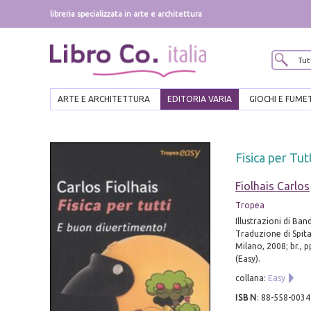
libreria specializzata in arte e architettura
ARTE E ARCHITETTURA
EDITORIA VARIA
GIOCHI E FUME
Fisica per Tu
Fiolhais Carlos
Tropea
Illustrazioni di Band
Traduzione di Spital
Milano, 2008; br., pp
(Easy).
collana:
Easy
ISBN
:
88-558-0034