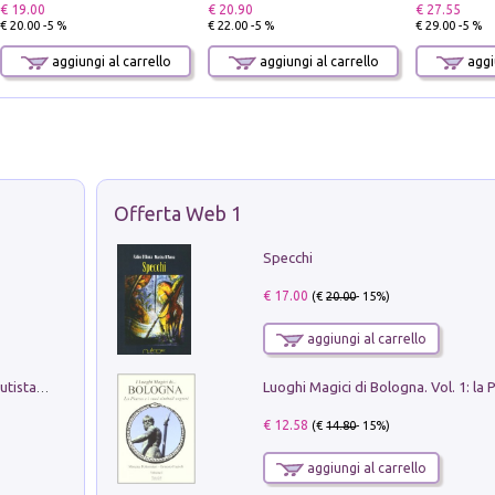
€ 19.00
€ 20.90
€ 27.55
€ 20.00 -5 %
€ 22.00 -5 %
€ 29.00 -5 %
aggiungi al carrello
aggiungi al carrello
aggiu
Offerta Web 1
Specchi
€ 17.00
(€
20.00
- 15%)
aggiungi al carrello
Pietro Bellotti Detto Canaletty. Un Vedutista Veneziano nella Francia dell'Ancien Régime
€ 12.58
(€
14.80
- 15%)
aggiungi al carrello