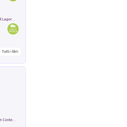
Pastori. Sguardi contemporanei tra il Lagorai e la pianura. Ediz. illustrata
Tutti i libri
in alto! Livello A1. Con CD-Audio. Con Contenuto digitale per accesso on line