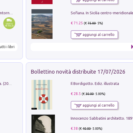
Ruderi delle ville Romano Sabine nei dintorni di Poggio Mirteto. Illustrati dal dott.re prof.re cav.re Ercole Nardi regio ispettore degli scavi e monumenti. Anno 1885
€ 71.25
(€
75.00
- 5%)
aggiungi al carrello
utti i libri
Bollettino novità distribuite 17/07/2026
Il Bordigotto. Ediz. illustrata
Dromos. Libro periodico di architettura. (2026). Vol. 15: Post-model
€ 28.5
(€
30.00
- 5.00%)
aggiungi al carrello
Innocenzo Sabbatini architetto. 18
€ 38
(€
40.00
- 5.00%)