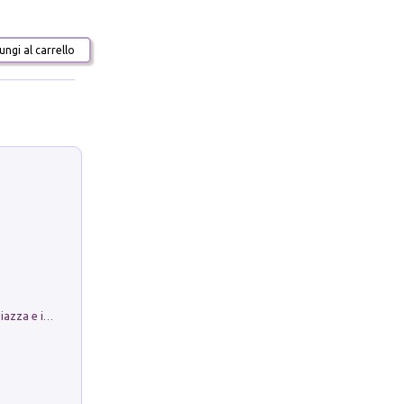
ngi al carrello
Luoghi Magici di Bologna. Vol. 1: la Piazza e i Suoi Simboli Segreti