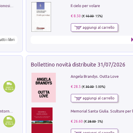
Il cielo per volare
La seduzione del gusto con Pipero & Monosilio
€ 8.50
(€
10.00
- 15%)
aggiungi al carrello
utti i libri
Bollettino novità distribuite 31/07/2026
Angela Brandys. Outta Love
€ 28.5
(€
30.00
- 5.00%)
aggiungi al carrello
Ruderi delle ville Romano Sabine nei dintorni di Poggio Mirteto. Illustrati dal dott.re prof.re cav.re Ercole Nardi regio ispettore degli scavi e monumenti. Anno 1885. Tavole e studio. Con 25 tavole fuori testo in cartella editoriale
€ 26.60
(€
28.00
- 5%)
aggiungi al carrello