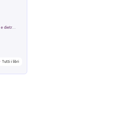
Conte e Mattarella. Sul palcoscenico e dietro le quinte del Quirinale. Un racconto sulle istituzioni
Tutti i libri