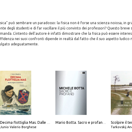
a fisica" può sembrare un paradosso: la fisica non è forse una scienza noiosa, in 
ente degli studenti e di far vacillare il più convinto dei professori? Questo breve s
omanda. L'intento dell'autore è infatti dimostrare che la fisica può essere intere
iffidenza nei suoi confronti dipende in realtà dal fatto che il suo aspetto ludico
vulgato adeguatamente.
Decima flottiglia Mas. Dalle origini all'armistizio
Mario Botta. Sacro e profano-Sacred and profane
Junio Valerio Borghese
Tarkovskij An