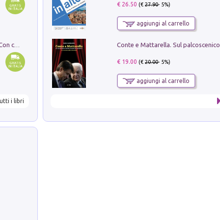
€ 26.50
(€
27.90
- 5%)
aggiungi al carrello
I monumenti funerari del Lazio antico. Con cartella con tavole
€ 19.00
(€
20.00
- 5%)
aggiungi al carrello
utti i libri