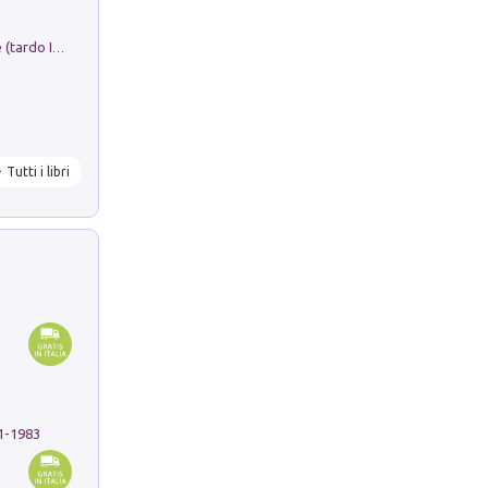
Sofiana. In Sicilia centro-meridionale (tardo III-metà IX secolo d.C.): dall'agro-town tardo-imperiale al villaggio medio-bizantino. Nuova ediz.
Tutti i libri
91-1983