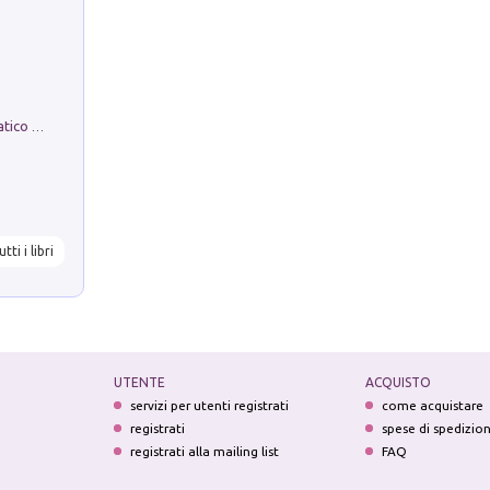
La comparsa. Perché il partito democratico non è mai nato
utti i libri
UTENTE
ACQUISTO
servizi per utenti registrati
come acquistare
registrati
spese di spedizio
registrati alla mailing list
FAQ