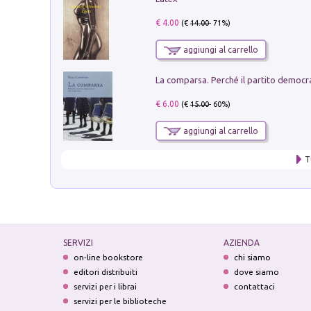
€ 4.00
(€
14.00
- 71%)
aggiungi al carrello
€ 6.00
(€
15.00
- 60%)
aggiungi al carrello
T
SERVIZI
AZIENDA
on-line bookstore
chi siamo
editori distribuiti
dove siamo
servizi per i librai
contattaci
servizi per le biblioteche