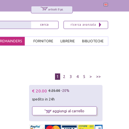
articoli: 0 pz.
REMAINDERS
FORNITORE
LIBRERIE
BIBLIOTECHE
1
2
3
4
5
>
>>
€ 20.00
€ 25.00
-20%
spedito in 24h
aggiungi al carrello