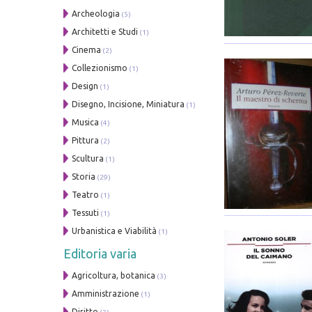
Archeologia
(5)
Architetti e Studi
(1)
Cinema
(2)
Collezionismo
(1)
Design
(1)
Disegno, Incisione, Miniatura
(1)
Musica
(4)
Pittura
(2)
Scultura
(1)
Storia
(29)
Teatro
(1)
Tessuti
(1)
Urbanistica e Viabilità
(1)
Editoria varia
Agricoltura, botanica
(3)
Amministrazione
(1)
Diritto