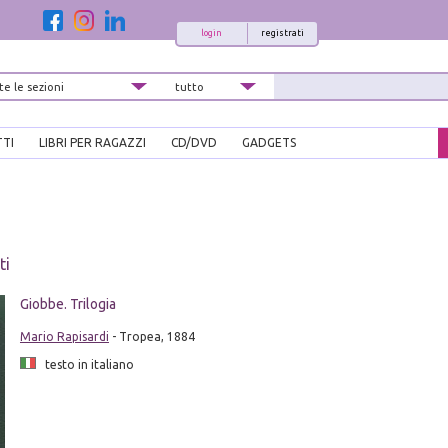
login
registrati
TTI
LIBRI PER RAGAZZI
CD/DVD
GADGETS
ti
Giobbe. Trilogia
Mario Rapisardi
- Tropea, 1884
testo in italiano