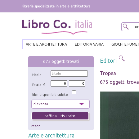
libreria specializzata in arte e architettura
ARTE E ARCHITETTURA
EDITORIA VARIA
GIOCHI E FUME
Editori
675
oggetti trovati
Tropea
titolo
675 oggetti trova
fascia €
libri disponibili subito
reset
Arte e architettura