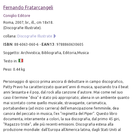
Fernando Fratarcangeli
Coniglio Editore
Roma, 2007; br., ill., cm 18x18.
(Discografie Illustrate).
collana:
Discografie Illustrate
ISBN
:
88-6063-060-6
-
EAN13
:
9788860630605
Soggetto: Archivistica, Bibliografia, Editoria,Musica
Testo in:
Peso: 0.44 kg
Personaggio di spicco prima ancora di debuttare in campo discografico,
Patty Pravo ha caratterizzato quarant'anni di musica, spaziando tra il beat
anni Sessanta e il pop, dal rock alla canzone d'autore. Mai come nel suo
caso il termine "diva" è stato più appropriato; aliena in un ambiente quanto
mai scontato come quello musicale, stravagante, carismatica,
portabandiera (ad inizio carriera) dell'emancipazione femminile, dea
canora del peccato in musica, l'ex "reginetta del Piper". Questo libro
documenta, interamente a colori, la sua discografia, dal primo 45 giri,
"Ragazzo triste", alle più recenti emissioni. Discografia estesa alla
produzione mondiale: dall'Europa all'America latina, dagli Stati Uniti al