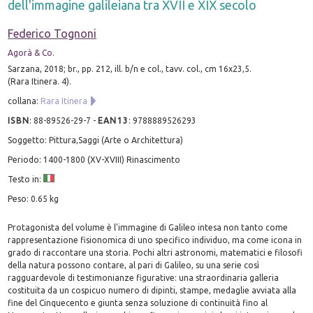
dell'immagine galileiana tra XVII e XIX secolo
Federico Tognoni
Agorà & Co.
Sarzana, 2018; br., pp. 212, ill. b/n e col., tavv. col., cm 16x23,5.
(Rara Itinera. 4).
collana:
Rara Itinera
ISBN
:
88-89526-29-7
-
EAN13
:
9788889526293
Soggetto: Pittura,Saggi (Arte o Architettura)
Periodo: 1400-1800 (XV-XVIII) Rinascimento
Testo in:
Peso: 0.65 kg
Protagonista del volume è l'immagine di Galileo intesa non tanto come
rappresentazione fisionomica di uno specifico individuo, ma come icona in
grado di raccontare una storia. Pochi altri astronomi, matematici e filosofi
della natura possono contare, al pari di Galileo, su una serie così
ragguardevole di testimonianze figurative: una straordinaria galleria
costituita da un cospicuo numero di dipinti, stampe, medaglie avviata alla
fine del Cinquecento e giunta senza soluzione di continuità fino al