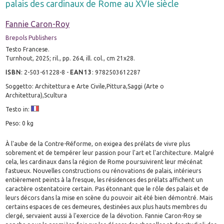
palais des cardinaux de Rome au XVIe siècle
Fannie Caron-Roy
Brepols Publishers
Testo Francese.
Turnhout, 2025; ril., pp. 264, ill. col., cm 21x28.
ISBN
:
2-503-61228-8
-
EAN13
:
9782503612287
Soggetto: Architettura e Arte Civile,Pittura,Saggi (Arte o
Architettura),Scultura
Testo in:
Peso: 0 kg
À l'aube de la Contre-Réforme, on exigea des prélats de vivre plus
sobrement et de tempérer leur passion pour l'art et l'architecture. Malgré
cela, les cardinaux dans la région de Rome poursuivirent leur mécénat
fastueux. Nouvelles constructions ou rénovations de palais, intérieurs
entièrement peints à la fresque, les résidences des prélats affichent un
caractère ostentatoire certain. Pas étonnant que le rôle des palais et de
leurs décors dans la mise en scène du pouvoir ait été bien démontré. Mais
certains espaces de ces demeures, destinées aux plus hauts membres du
clergé, servaient aussi à l'exercice de la dévotion. Fannie Caron-Roy se