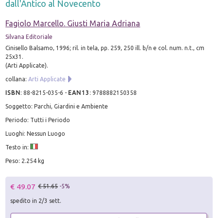
dall'Antico al Novecento
Fagiolo Marcello. Giusti Maria Adriana
Silvana Editoriale
Cinisello Balsamo, 1996; ril. in tela, pp. 259, 250 ill. b/n e col. num. n.t., cm
25x31.
(Arti Applicate).
collana:
Arti Applicate
ISBN
:
88-8215-035-6
-
EAN13
:
9788882150358
Soggetto: Parchi, Giardini e Ambiente
Periodo: Tutti i Periodo
Luoghi: Nessun Luogo
Testo in:
Peso: 2.254 kg
€ 49.07
€ 51.65
-5%
spedito in 2/3 sett.