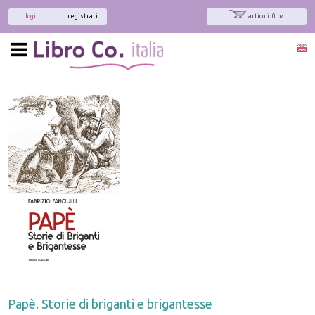
login
registrati
articoli: 0 pz.
Papè. Storie di briganti e brigantesse