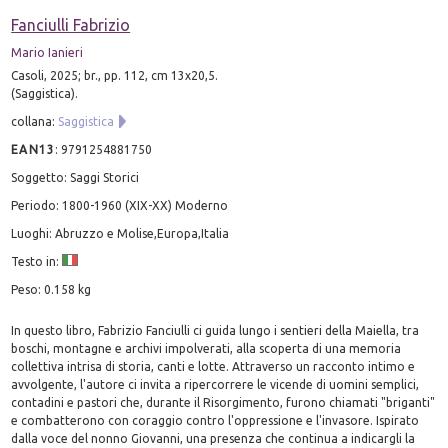
Fanciulli Fabrizio
Mario Ianieri
Casoli, 2025; br., pp. 112, cm 13x20,5.
(Saggistica).
collana:
Saggistica
EAN13
:
9791254881750
Soggetto: Saggi Storici
Periodo: 1800-1960 (XIX-XX) Moderno
Luoghi: Abruzzo e Molise,Europa,Italia
Testo in:
Peso: 0.158 kg
In questo libro, Fabrizio Fanciulli ci guida lungo i sentieri della Maiella, tra
boschi, montagne e archivi impolverati, alla scoperta di una memoria
collettiva intrisa di storia, canti e lotte. Attraverso un racconto intimo e
avvolgente, l'autore ci invita a ripercorrere le vicende di uomini semplici,
contadini e pastori che, durante il Risorgimento, furono chiamati "briganti"
e combatterono con coraggio contro l'oppressione e l'invasore. Ispirato
dalla voce del nonno Giovanni, una presenza che continua a indicargli la