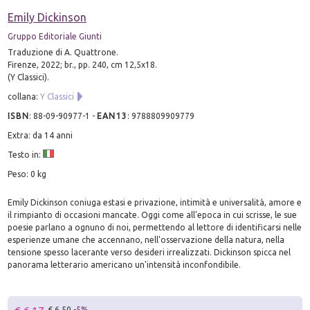
Emily Dickinson
Gruppo Editoriale Giunti
Traduzione di A. Quattrone.
Firenze, 2022; br., pp. 240, cm 12,5x18.
(Y Classici).
collana:
Y Classici
ISBN
:
88-09-90977-1
-
EAN13
:
9788809909779
Extra: da 14 anni
Testo in:
Peso: 0 kg
Emily Dickinson coniuga estasi e privazione, intimità e universalità, amore e
il rimpianto di occasioni mancate. Oggi come all'epoca in cui scrisse, le sue
poesie parlano a ognuno di noi, permettendo al lettore di identificarsi nelle
esperienze umane che accennano, nell'osservazione della natura, nella
tensione spesso lacerante verso desideri irrealizzati. Dickinson spicca nel
panorama letterario americano un'intensità inconfondibile.
€ 6.50
-5%