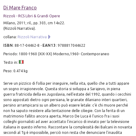
Di Mare Franco
Rizzoli - RCS Libri & Grandi Opere
Milano, 2011; ril., pp. 303, cm 14x22.
(Rizzoli Narrativa).
collana:
Rizzoli Narrativa
ISBN
:
88-17-04462-8
-
EAN13
:
9788817044622
Periodo: 1800-1960 (XIX-XX) Moderno,1960- Contemporaneo
Testo in:
Peso: 0.474 kg
Serve un pizzico di follia per inseguire, nella vita, quello che a tutti appare
un sogno irragionevole. Questa storia si sviluppa a Sarajevo, in piena
guerra fratricida della ex Jugoslavia, nell'estate del 1992, quando i cecchini
sono appostati dietro ogni persiana, le granate dilaniano interi quartieri,
persino arrampicarsi su un albero può essere letale: c'è chi muore perché
non ha saputo resistere alla tentazione delle ciliegie. Con la ferita di un
matrimonio fallito ancora aperta, Marco De Luca è l'unico fra i suoi
colleghi giornalisti ad aver accettato l'incarico di inviato per la televisione
italiana in questo inferno. Raccontare la complessità dei Balcani in novanta
secondi al Tg è impossibile, perciò non resta che denunciare l'inaudita