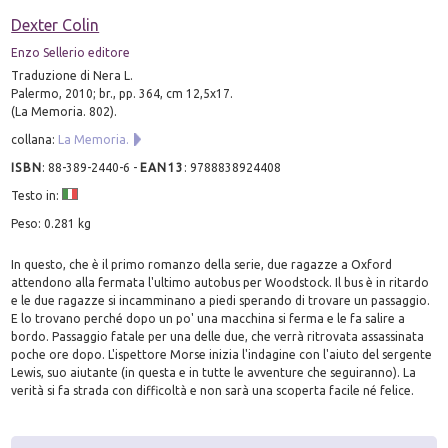
Dexter Colin
Enzo Sellerio editore
Traduzione di Nera L.
Palermo, 2010; br., pp. 364, cm 12,5x17.
(La Memoria. 802).
collana:
La Memoria.
ISBN
:
88-389-2440-6
-
EAN13
:
9788838924408
Testo in:
Peso: 0.281 kg
In questo, che è il primo romanzo della serie, due ragazze a Oxford
attendono alla fermata l'ultimo autobus per Woodstock. Il bus è in ritardo
e le due ragazze si incamminano a piedi sperando di trovare un passaggio.
E lo trovano perché dopo un po' una macchina si ferma e le fa salire a
bordo. Passaggio fatale per una delle due, che verrà ritrovata assassinata
poche ore dopo. L'ispettore Morse inizia l'indagine con l'aiuto del sergente
Lewis, suo aiutante (in questa e in tutte le avventure che seguiranno). La
verità si fa strada con difficoltà e non sarà una scoperta facile né felice.