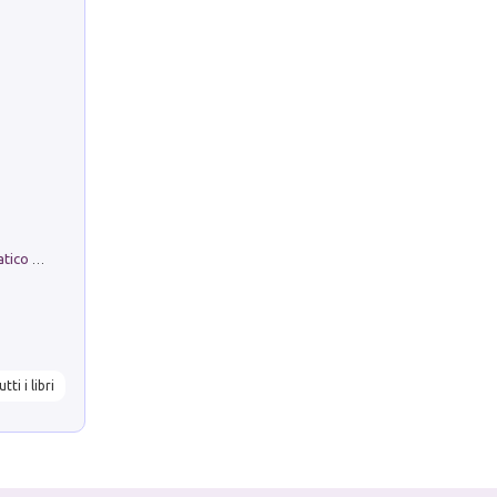
La comparsa. Perché il partito democratico non è mai nato
utti i libri