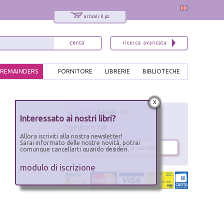
articoli: 0 pz.
REMAINDERS
FORNITORE
LIBRERIE
BIBLIOTECHE
x
€ 13.30
€ 14.00
-5%
Interessato ai nostri libri?
spedito in 24h
Allora iscriviti alla nostra newsletter!
Sarai informato delle nostre novità, potrai
aggiungi al carrello
comunque cancellarti quando desideri.
modulo di iscrizione