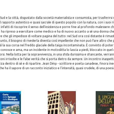
l Sud e la città, disgustato dalla società materialista e consumista, per trasferirsi
el rapporto autentico e quasi sacrale di questo popolo con la natura, con i suoi ri
a infatti di riscoprire il senso dell'esistenza e porre fine al profondo malessere ch
ta ha ripreso a esercitare come medico e ha di nuovo accanto a sé una donna ch
 che gli impedisce di voltare pagina del tutto: nel Sud ora così distante è rimas
unto, il bisogno di rivederla diventa così impellente che non può fare altro che p
ì la sua corsa nel freddo glaciale della taiga incontaminata. È convinto di poter 
conosce e ama, ma un incidente in motoslitta lo lascia a piedi, bloccato in quel 
orsi. Nella lotta per la sopravvivenza, in una sfida durissima e sfiancante, verra
ioni irrisolte e le false verità che si porta dietro da sempre. Un incontro inaspet
za dentro di sé e di ripartire. Jean Désy - scrittore e poeta canadese, finora inedit
 ha il sapore di un racconto iniziatico e l'intensità, quasi crudele, di una poesi