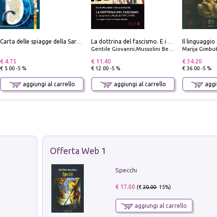
Il linguaggio
Carta delle spiagge della Sardegna. Con custodia
La dottrina del fascismo. E i documenti ufficiali dal 1919 al 1945
Gentile Giovanni;Mussolini Benito
Marija Gimbu
€ 4.75
€ 11.40
€ 34.20
€ 5.00 -5 %
€ 12.00 -5 %
€ 36.00 -5 %
aggiungi al carrello
aggiungi al carrello
aggiu
Offerta Web 1
Specchi
€ 17.00
(€
20.00
- 15%)
aggiungi al carrello