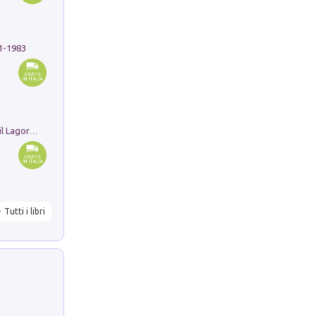
91-1983
Pastori. Sguardi contemporanei tra il Lagorai e la pianura. Ediz. illustrata
Tutti i libri