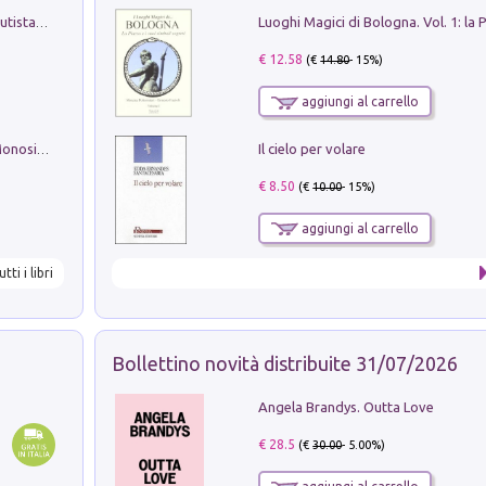
Pietro Bellotti Detto Canaletty. Un Vedutista Veneziano nella Francia dell'Ancien Régime
€ 12.58
(€
14.80
- 15%)
aggiungi al carrello
Il cielo per volare
La seduzione del gusto con Pipero & Monosilio
€ 8.50
(€
10.00
- 15%)
aggiungi al carrello
utti i libri
Bollettino novità distribuite 31/07/2026
Angela Brandys. Outta Love
€ 28.5
(€
30.00
- 5.00%)