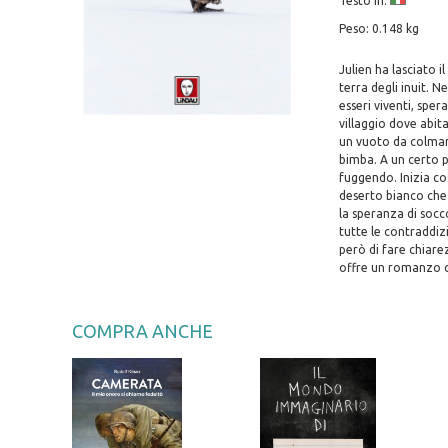
Testo in:
Peso: 0.148 kg
Julien ha lasciato i
terra degli inuit. N
esseri viventi, sper
villaggio dove abi
un vuoto da colmare
bimba. A un certo p
fuggendo. Inizia cos
deserto bianco che 
la speranza di socc
tutte le contraddiz
però di fare chiarez
offre un romanzo che
COMPRA ANCHE