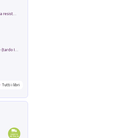
Memorial Santa Giulia. Sculture per la resistenza Monchio di Palagano
Sofiana. In Sicilia centro-meridionale (tardo III-metà IX secolo d.C.): dall'agro-town tardo-imperiale al villaggio medio-bizantino. Nuova ediz.
Tutti i libri