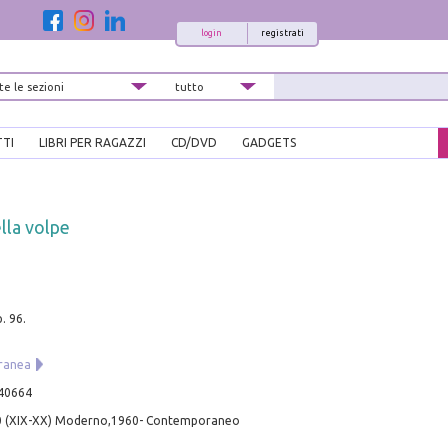
login
registrati
TTI
LIBRI PER RAGAZZI
CD/DVD
GADGETS
lla volpe
. 96.
ranea
40664
0 (XIX-XX) Moderno,1960- Contemporaneo