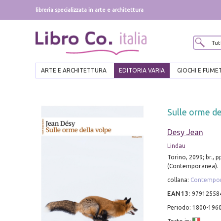
libreria specializzata in arte e architettura
ARTE E ARCHITETTURA
EDITORIA VARIA
GIOCHI E FUME
Sulle orme de
Desy Jean
Lindau
Torino, 2099; br., pp
(Contemporanea).
collana:
Contempo
EAN13
:
97912558
Periodo: 1800-196