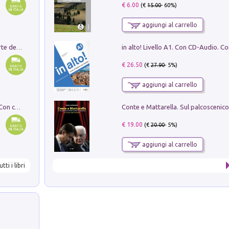
€ 6.00
(€
15.00
- 60%)
aggiungi al carrello
Ricerche dei dottorandi in storia dell'arte della Sapienza
€ 26.50
(€
27.90
- 5%)
aggiungi al carrello
I monumenti funerari del Lazio antico. Con cartella con tavole
€ 19.00
(€
20.00
- 5%)
aggiungi al carrello
utti i libri