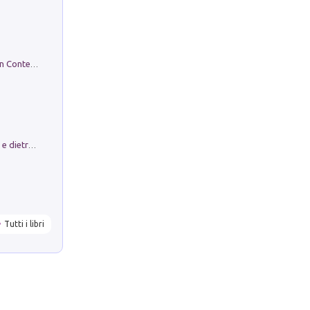
in alto! Livello A1. Con CD-Audio. Con Contenuto digitale per accesso on line
Conte e Mattarella. Sul palcoscenico e dietro le quinte del Quirinale. Un racconto sulle istituzioni
Tutti i libri