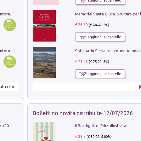
aggiungi al carrello
Ruderi delle ville Romano Sabine nei dintorni di Poggio Mirteto. Illustrati dal dott.re prof.re cav.re Ercole Nardi regio ispettore degli scavi e monumenti. Anno 1885. Tavole e studio. Con 25 tavole fuori testo in cartella editoriale
€ 26.60
(€
28.00
- 5%)
aggiungi al carrello
Ruderi delle ville Romano Sabine nei dintorni di Poggio Mirteto. Illustrati dal dott.re prof.re cav.re Ercole Nardi regio ispettore degli scavi e monumenti. Anno 1885
€ 71.25
(€
75.00
- 5%)
aggiungi al carrello
utti i libri
Bollettino novità distribuite 17/07/2026
Il Bordigotto. Ediz. illustrata
Dromos. Libro periodico di architettura. (2026). Vol. 15: Post-model
€ 28.5
(€
30.00
- 5.00%)