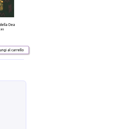
 della Dea
tas
ngi al carrello