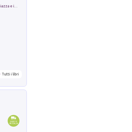
Luoghi Magici di Bologna. Vol. 1: la Piazza e i Suoi Simboli Segreti
Tutti i libri