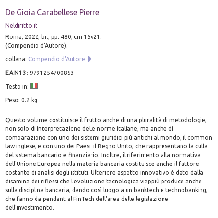
De Gioia Carabellese Pierre
Neldiritto.it
Roma, 2022; br., pp. 480, cm 15x21.
(Compendio d'Autore).
collana:
Compendio d'Autore
EAN13
:
9791254700853
Testo in:
Peso: 0.2 kg
Questo volume costituisce il frutto anche di una pluralità di metodologie,
non solo di interpretazione delle norme italiane, ma anche di
comparazione con uno dei sistemi giuridici più antichi al mondo, il common
law inglese, e con uno dei Paesi, il Regno Unito, che rappresentano la culla
del sistema bancario e finanziario. Inoltre, il riferimento alla normativa
dell'Unione Europea nella materia bancaria costituisce anche il fattore
costante di analisi degli istituti. Ulteriore aspetto innovativo è dato dalla
disamina dei riflessi che l'evoluzione tecnologica vieppiù produce anche
sulla disciplina bancaria, dando così luogo a un banktech e technobanking,
che fanno da pendant al FinTech dell'area delle legislazione
dell'investimento.