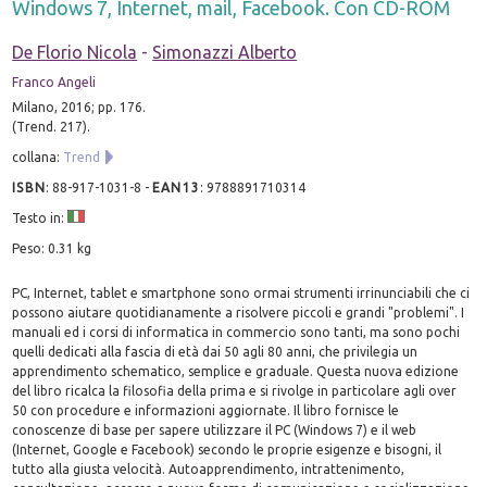
Windows 7, Internet, mail, Facebook. Con CD-ROM
De Florio Nicola
-
Simonazzi Alberto
Franco Angeli
Milano, 2016; pp. 176.
(Trend. 217).
collana:
Trend
ISBN
:
88-917-1031-8
-
EAN13
:
9788891710314
Testo in:
Peso: 0.31 kg
PC, Internet, tablet e smartphone sono ormai strumenti irrinunciabili che ci
possono aiutare quotidianamente a risolvere piccoli e grandi "problemi". I
manuali ed i corsi di informatica in commercio sono tanti, ma sono pochi
quelli dedicati alla fascia di età dai 50 agli 80 anni, che privilegia un
apprendimento schematico, semplice e graduale. Questa nuova edizione
del libro ricalca la filosofia della prima e si rivolge in particolare agli over
50 con procedure e informazioni aggiornate. Il libro fornisce le
conoscenze di base per sapere utilizzare il PC (Windows 7) e il web
(Internet, Google e Facebook) secondo le proprie esigenze e bisogni, il
tutto alla giusta velocità. Autoapprendimento, intrattenimento,