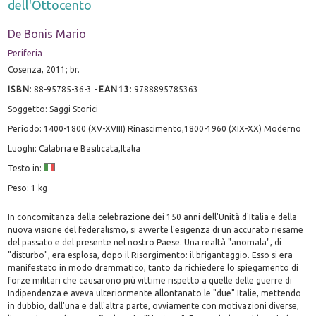
dell'Ottocento
De Bonis Mario
Periferia
Cosenza, 2011; br.
ISBN
:
88-95785-36-3
-
EAN13
:
9788895785363
Soggetto: Saggi Storici
Periodo: 1400-1800 (XV-XVIII) Rinascimento,1800-1960 (XIX-XX) Moderno
Luoghi: Calabria e Basilicata,Italia
Testo in:
Peso: 1 kg
In concomitanza della celebrazione dei 150 anni dell'Unità d'Italia e della
nuova visione del federalismo, si avverte l'esigenza di un accurato riesame
del passato e del presente nel nostro Paese. Una realtà "anomala", di
"disturbo", era esplosa, dopo il Risorgimento: il brigantaggio. Esso si era
manifestato in modo drammatico, tanto da richiedere lo spiegamento di
forze militari che causarono più vittime rispetto a quelle delle guerre di
Indipendenza e aveva ulteriormente allontanato le "due" Italie, mettendo
in dubbio, dall'una e dall'altra parte, ovviamente con motivazioni diverse,