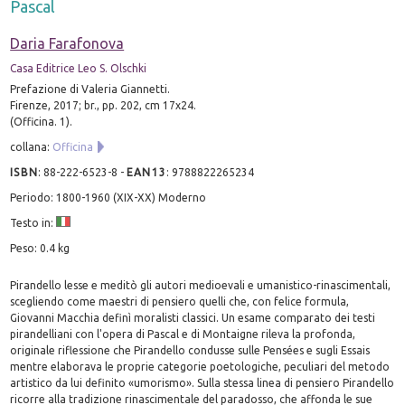
Pascal
Daria Farafonova
Casa Editrice Leo S. Olschki
Prefazione di Valeria Giannetti.
Firenze, 2017; br., pp. 202, cm 17x24.
(Officina. 1).
collana:
Officina
ISBN
:
88-222-6523-8
-
EAN13
:
9788822265234
Periodo: 1800-1960 (XIX-XX) Moderno
Testo in:
Peso: 0.4 kg
Pirandello lesse e meditò gli autori medioevali e umanistico-rinascimentali,
scegliendo come maestri di pensiero quelli che, con felice formula,
Giovanni Macchia definì moralisti classici. Un esame comparato dei testi
pirandelliani con l'opera di Pascal e di Montaigne rileva la profonda,
originale riflessione che Pirandello condusse sulle Pensées e sugli Essais
mentre elaborava le proprie categorie poetologiche, peculiari del metodo
artistico da lui definito «umorismo». Sulla stessa linea di pensiero Pirandello
ricorre alla tradizione rinascimentale del paradosso, che affonda le sue