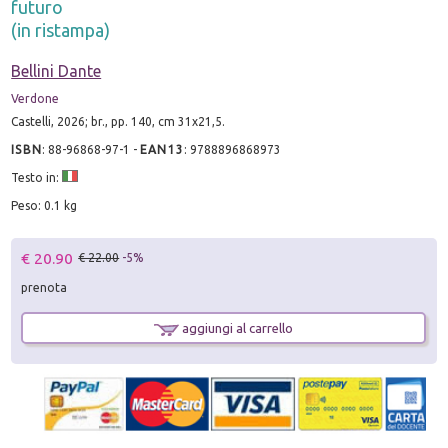
futuro
(in ristampa)
Bellini Dante
Verdone
Castelli, 2026; br., pp. 140, cm 31x21,5.
ISBN
:
88-96868-97-1
-
EAN13
:
9788896868973
Testo in:
Peso: 0.1 kg
€ 20.90
€ 22.00
-5%
prenota
aggiungi al carrello