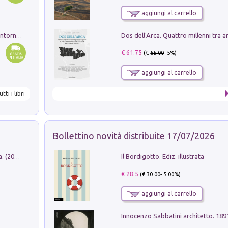
aggiungi al carrello
Ruderi delle ville Romano Sabine nei dintorni di Poggio Mirteto. Illustrati dal dott.re prof.re cav.re Ercole Nardi regio ispettore degli scavi e monumenti. Anno 1885
€ 61.75
(€
65.00
- 5%)
aggiungi al carrello
utti i libri
Bollettino novità distribuite 17/07/2026
Il Bordigotto. Ediz. illustrata
Dromos. Libro periodico di architettura. (2026). Vol. 15: Post-model
€ 28.5
(€
30.00
- 5.00%)
aggiungi al carrello
Innocenzo Sabbatini architetto. 18