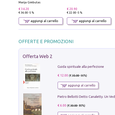
Marija Gimbutas
€ 34.20
€ 20.90
€ 36.00 -5 %
€ 22.00 -5 %
aggiungi al carrello
aggiungi al carrello
OFFERTE E PROMOZIONI
Offerta Web 2
Guida spirituale alla perfezione
€ 12.00
(€
35.00
- 66%)
aggiungi al carrello
€ 6.00
(€
30.00
- 80%)