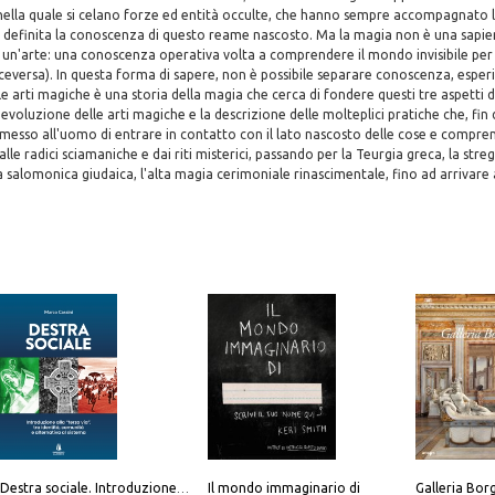
nella quale si celano forze ed entità occulte, che hanno sempre accompagnato l
 è definita la conoscenza di questo reame nascosto. Ma la magia non è una sap
 un'arte: una conoscenza operativa volta a comprendere il mondo invisibile per 
iceversa). In questa forma di sapere, non è possibile separare conoscenza, esper
lle arti magiche è una storia della magia che cerca di fondere questi tre aspetti d
evoluzione delle arti magiche e la descrizione delle molteplici pratiche che, fin 
esso all'uomo di entrare in contatto con il lato nascosto delle cose e compren
lle radici sciamaniche e dai riti misterici, passando per la Teurgia greca, la str
 salomonica giudaica, l'alta magia cerimoniale rinascimentale, fino ad arrivare a
Il mondo immaginario di
Destra sociale. Introduzione alla «terza via», tra identità, comunità e alternativa al sistema