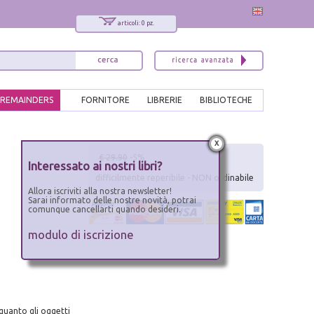
articoli: 0 pz.
REMAINDERS
FORNITORE
LIBRERIE
BIBLIOTECHE
x
€ 29.90
-5%
Interessato ai nostri libri?
difficilmente reperibile - NON ordinabile
Allora iscriviti alla nostra newsletter!
Sarai informato delle nostre novità, potrai
comunque cancellarti quando desideri.
modulo di iscrizione
 quanto gli oggetti