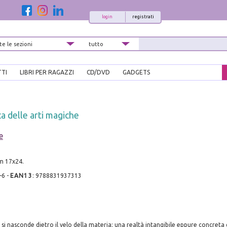
login
registrati
TTI
LIBRI PER RAGAZZI
CD/DVD
GADGETS
ca delle arti magiche
e
cm 17x24.
-6
-
EAN13
:
9788831937313
 si nasconde dietro il velo della materia; una realtà intangibile eppure concreta