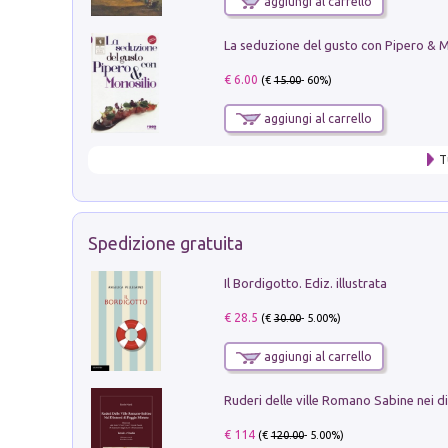
aggiungi al carrello
€ 6.00
(€
15.00
- 60%)
aggiungi al carrello
T
Spedizione gratuita
Il Bordigotto. Ediz. illustrata
€ 28.5
(€
30.00
- 5.00%)
aggiungi al carrello
€ 114
(€
120.00
- 5.00%)