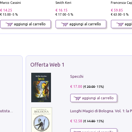
Marco Cassini
Smith Keri
Francesca Cap
€ 14.25
€ 16.15
€ 59.85
€ 15.00 -5 %
€ 17.00 -5 %
€ 63.00 -5 %
aggiungi al carrello
aggiungi al carrello
aggiu
Offerta Web 1
Specchi
€ 17.00
(€
20.00
- 15%)
aggiungi al carrello
Pietro Bellotti Detto Canaletty. Un Vedutista Veneziano nella Francia dell'Ancien Régime
€ 12.58
(€
14.80
- 15%)