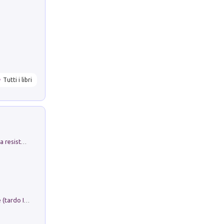
Tutti i libri
Memorial Santa Giulia. Sculture per la resistenza Monchio di Palagano
Sofiana. In Sicilia centro-meridionale (tardo III-metà IX secolo d.C.): dall'agro-town tardo-imperiale al villaggio medio-bizantino. Nuova ediz.