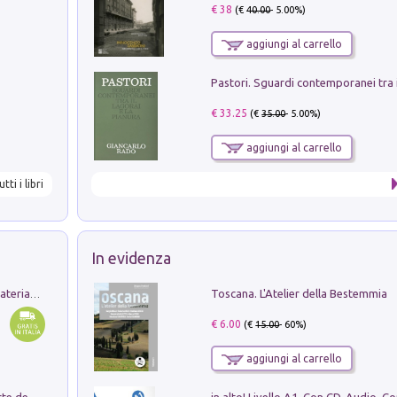
€ 38
(€
40.00
- 5.00%)
aggiungi al carrello
€ 33.25
(€
35.00
- 5.00%)
aggiungi al carrello
utti i libri
In evidenza
Toscana. L'Atelier della Bestemmia
L'orientalizzante a Capua. Contesti e materiali dagli scavi di Werner Johannowsky nella necropoli di Fornaci. Nuova ediz.
€ 6.00
(€
15.00
- 60%)
aggiungi al carrello