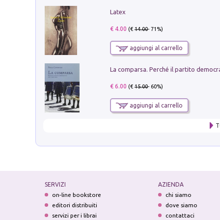
Latex
€ 4.00
(€
14.00
- 71%)
aggiungi al carrello
€ 6.00
(€
15.00
- 60%)
aggiungi al carrello
T
SERVIZI
AZIENDA
on-line bookstore
chi siamo
editori distribuiti
dove siamo
servizi per i librai
contattaci