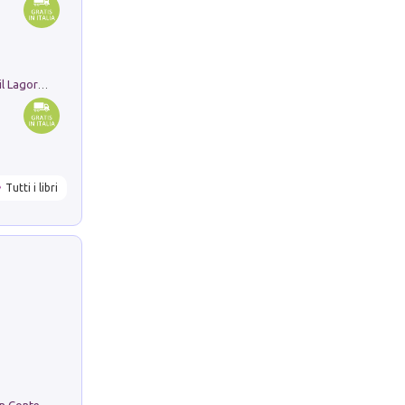
Pastori. Sguardi contemporanei tra il Lagorai e la pianura. Ediz. illustrata
Tutti i libri