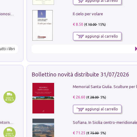
aggiungi al carrello
Il cielo per volare
La seduzione del gusto con Pipero & Monosilio
€ 8.50
(€
10.00
- 15%)
aggiungi al carrello
utti i libri
Bollettino novità distribuite 31/07/2026
€ 26.60
(€
28.00
- 5%)
aggiungi al carrello
Ruderi delle ville Romano Sabine nei dintorni di Poggio Mirteto. Illustrati dal dott.re prof.re cav.re Ercole Nardi regio ispettore degli scavi e monumenti. Anno 1885. Tavole e studio. Con 25 tavole fuori testo in cartella editoriale
€ 71.25
(€
75.00
- 5%)