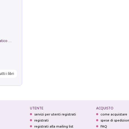
La comparsa. Perché il partito democratico non è mai nato
utti i libri
UTENTE
ACQUISTO
servizi per utenti registrati
come acquistare
registrati
spese di spedizio
registrati alla mailing list
FAQ