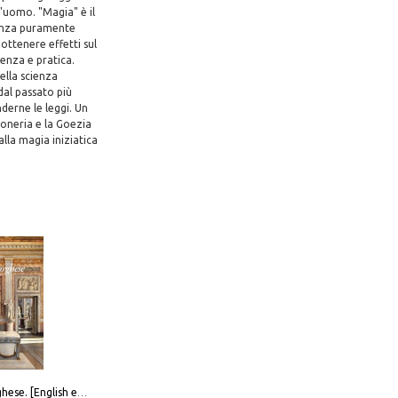
'uomo. "Magia" è il
ienza puramente
ottenere effetti sul
ienza e pratica.
ella scienza
dal passato più
derne le leggi. Un
egoneria e la Goezia
lla magia iniziatica
Galleria Borghese. [English edition]