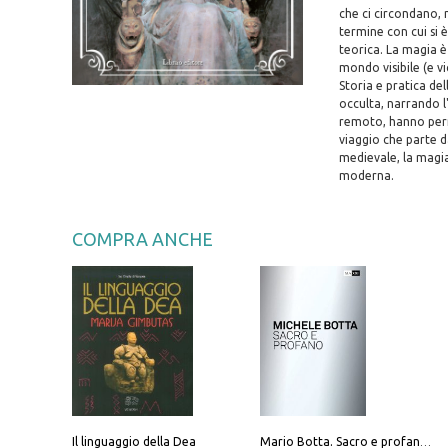
che ci circondano, 
termine con cui si
teorica. La magia è
mondo visibile (e v
Storia e pratica de
occulta, narrando l'
remoto, hanno perm
viaggio che parte da
medievale, la magia
moderna.
COMPRA ANCHE
Il linguaggio della Dea
Mario Botta. Sacro e profano-Sacred and profane