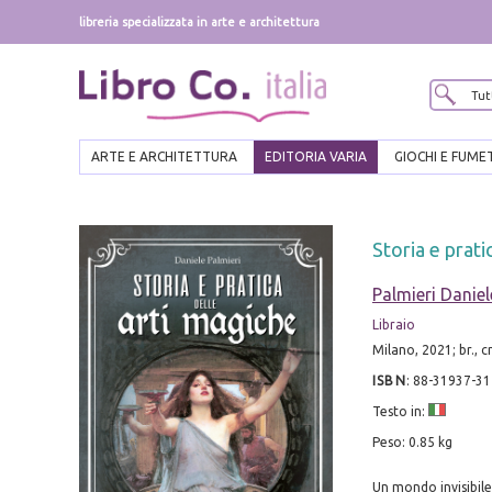
libreria specializzata in arte e architettura
ARTE E ARCHITETTURA
EDITORIA VARIA
GIOCHI E FUME
Storia e prati
Palmieri Daniel
Libraio
Milano, 2021; br., 
ISBN
:
88-31937-31
Testo in:
Peso: 0.85 kg
Un mondo invisibile