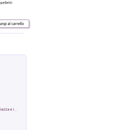
pelletti
ngi al carrello
Luoghi Magici di Bologna. Vol. 1: la Piazza e i Suoi Simboli Segreti