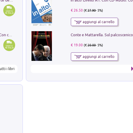
Ricerche dei dottorandi in storia dell'arte della Sapienza
€ 26.50
(€
27.90
- 5%)
aggiungi al carrello
I monumenti funerari del Lazio antico. Con cartella con tavole
€ 19.00
(€
20.00
- 5%)
aggiungi al carrello
utti i libri