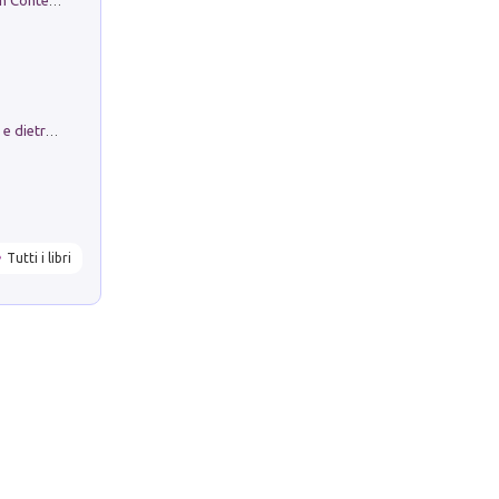
in alto! Livello A1. Con CD-Audio. Con Contenuto digitale per accesso on line
Conte e Mattarella. Sul palcoscenico e dietro le quinte del Quirinale. Un racconto sulle istituzioni
Tutti i libri