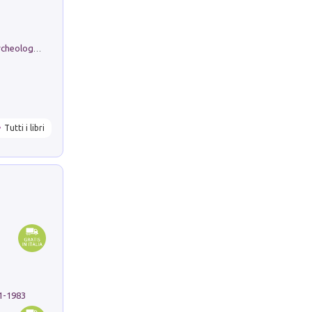
Dos dell'Arca. Quattro millenni tra archeologia e arte rupestre in Valle Camonica (Sito UNESCO n. 94). Scavi e ricerche 2016/2023
Tutti i libri
91-1983