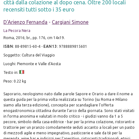
città dalla colazione al dopo cena. Oltre 200 locali
recensiti tutti sotto i 35 euro
D'Arienzo Fernanda
-
Cargiani Simone
La Pecora Nera
Roma, 2016; br., pp. 176, cm 14x19.
ISBN
:
88-89815-60-4
-
EAN13
:
9788889815601
Soggetto: Cultura del Viaggio
Luoghi: Piemonte e Valle d'Aosta
Testo in:
Peso: 0.22 kg
Saporario, neologismo nato dalle parole Sapore e Orario a dare il nome a
questa guida per la prima volta realizzata su Torino (su Roma e Milano
siamo alla terza edizione), concepita per scandagliare l'offerta
enogastronomica cittadina durante l'arco della giornata. Sono stati visitati
in forma anonima e valutati in modo critico - i giudizi vanno da 1 a 5
pecore, simbolo della casa editrice - bar per la prima colazione, ristoranti e
trattorie per un pranzo comodamente seduti accanto a locali per un pasto
di mezzodì agile e meno impegnativo, pasticcerie e sale da tè per la
merenda, wine bar e indirizzi per l'aperitivo, ristoranti tradizionali, etnici,