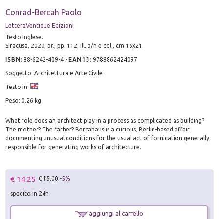
Conrad-Bercah Paolo
LetteraVentidue Edizioni
Testo Inglese.
Siracusa, 2020; br., pp. 112, ill. b/n e col., cm 15x21.
ISBN
:
88-6242-409-4
-
EAN13
:
9788862424097
Soggetto: Architettura e Arte Civile
Testo in:
Peso: 0.26 kg
What role does an architect play in a process as complicated as building?
The mother? The father? Bercahaus is a curious, Berlin-based affair
documenting unusual conditions for the usual act of fornication generally
responsible for generating works of architecture.
€ 14.25
€ 15.00
-5%
spedito in 24h
aggiungi al carrello