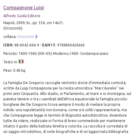
Compagnone Luigi
Alfredo Guida Editore
Napoli, 2009; br., pp. 336, cm 14x21.
(Orizzonti).
collana:
Orizzonti
ISBN
:
88-6042-666-9
-
EAN13
:
9788860426666
Periodo: 1800-1960 (XIX-XX) Moderno,1960- Contemporaneo
Testo in:
Peso: 0.46 kg
La famiglia De Gregorio raccoglie ventotto storie d'immediata comicità,
scritte da Luigi Compagnone per la rivista umoristica "Marc'Aurelio" nei
primi anni Cinquanta. Allo stadio, in Parlamento, al mare o in montagna, sul
pianeta Venere o tra i cannibali dell'Africa equatoriale la famiglia piccolo-
borghese dei De Gregorio trova sempre il modo di rivelare la propria
indole: una napoletanità non bonaria, come si è soliti rappresentarla, ma
che Compagnone legge in termini di litigiosità autodistruttiva. Avventure
tutte da ridere, realizzate in forma di brevi commediole per mantenere
intatto il gusto della battuta diretta e colorita. La raccolta è corredata di
un saggio introduttivo, di note biografiche e di un'aggiornata bibliografia.