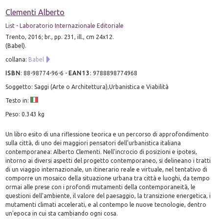
Clementi Alberto
List - Laboratorio Internazionale Editoriale
Trento, 2016; br., pp. 231, ill., cm 24x12.
(Babel).
collana:
Babel
ISBN
:
88-98774-96-6
-
EAN13
:
9788898774968
Soggetto: Saggi (Arte o Architettura),Urbanistica e Viabilità
Testo in:
Peso: 0.343 kg
Un libro esito di una riflessione teorica e un percorso di approfondimento
sulla città, di uno dei maggiori pensatori dell'urbanistica italiana
contemporanea: Alberto Clementi. Nell'incrocio di posizioni e ipotesi,
intorno ai diversi aspetti del progetto contemporaneo, si delineano i tratti
di un viaggio internazionale, un itinerario reale e virtuale, nel tentativo di
comporre un mosaico della situazione urbana tra città e luoghi, da tempo
ormai alle prese con i profondi mutamenti della contemporaneità, le
questioni dell'ambiente, il valore del paesaggio, la transizione energetica, i
mutamenti climati accelerati, e al contempo le nuove tecnologie, dentro
un'epoca in cui sta cambiando ogni cosa.