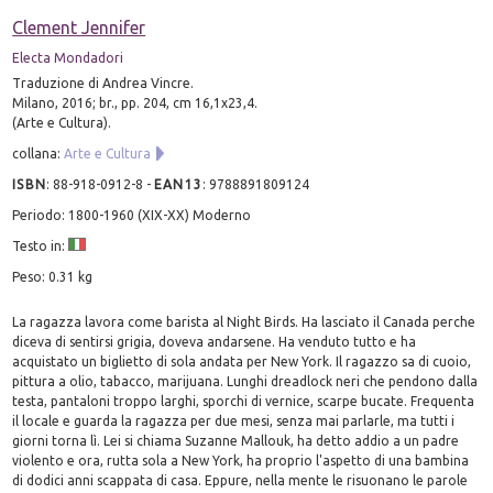
Clement Jennifer
Electa Mondadori
Traduzione di Andrea Vincre.
Milano, 2016; br., pp. 204, cm 16,1x23,4.
(Arte e Cultura).
collana:
Arte e Cultura
ISBN
:
88-918-0912-8
-
EAN13
:
9788891809124
Periodo: 1800-1960 (XIX-XX) Moderno
Testo in:
Peso: 0.31 kg
La ragazza lavora come barista al Night Birds. Ha lasciato il Canada perche
diceva di sentirsi grigia, doveva andarsene. Ha venduto tutto e ha
acquistato un biglietto di sola andata per New York. Il ragazzo sa di cuoio,
pittura a olio, tabacco, marijuana. Lunghi dreadlock neri che pendono dalla
testa, pantaloni troppo larghi, sporchi di vernice, scarpe bucate. Frequenta
il locale e guarda la ragazza per due mesi, senza mai parlarle, ma tutti i
giorni torna lì. Lei si chiama Suzanne Mallouk, ha detto addio a un padre
violento e ora, rutta sola a New York, ha proprio l'aspetto di una bambina
di dodici anni scappata di casa. Eppure, nella mente le risuonano le parole