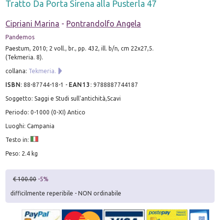
Tratto Da Porta Sirena alla Pusterla 47
Cipriani Marina
-
Pontrandolfo Angela
Pandemos
Paestum, 2010; 2 voll., br., pp. 432, ill. b/n, cm 22x27,5.
(Tekmeria. 8).
collana:
Tekmeria.
ISBN
:
88-87744-18-1
-
EAN13
:
9788887744187
Soggetto: Saggi e Studi sull'antichità,Scavi
Periodo: 0-1000 (0-XI) Antico
Luoghi: Campania
Testo in:
Peso: 2.4 kg
€ 100.00
-5%
difficilmente reperibile - NON ordinabile