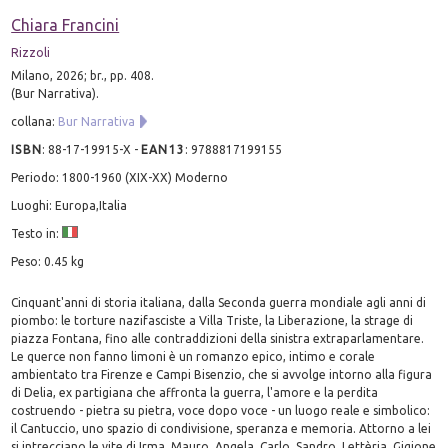
Chiara Francini
Rizzoli
Milano, 2026; br., pp. 408.
(Bur Narrativa).
collana:
Bur Narrativa
ISBN
:
88-17-19915-X
-
EAN13
:
9788817199155
Periodo: 1800-1960 (XIX-XX) Moderno
Luoghi: Europa,Italia
Testo in:
Peso: 0.45 kg
Cinquant'anni di storia italiana, dalla Seconda guerra mondiale agli anni di
piombo: le torture nazifasciste a Villa Triste, la Liberazione, la strage di
piazza Fontana, fino alle contraddizioni della sinistra extraparlamentare.
Le querce non fanno limoni è un romanzo epico, intimo e corale
ambientato tra Firenze e Campi Bisenzio, che si avvolge intorno alla figura
di Delia, ex partigiana che affronta la guerra, l'amore e la perdita
costruendo - pietra su pietra, voce dopo voce - un luogo reale e simbolico:
il Cantuccio, uno spazio di condivisione, speranza e memoria. Attorno a lei
si intrecciano le vite di Irma, Mauro, Angela, Carlo, Sandro, Lettèria, Gigione