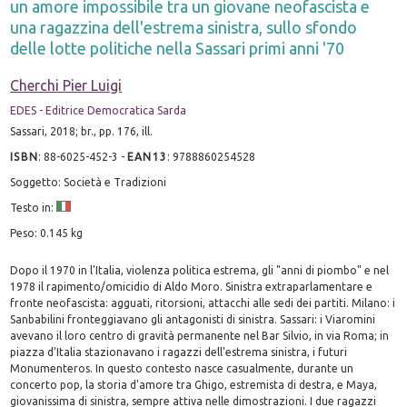
un amore impossibile tra un giovane neofascista e
una ragazzina dell'estrema sinistra, sullo sfondo
delle lotte politiche nella Sassari primi anni '70
Cherchi Pier Luigi
EDES - Editrice Democratica Sarda
Sassari, 2018; br., pp. 176, ill.
ISBN
:
88-6025-452-3
-
EAN13
:
9788860254528
Soggetto: Società e Tradizioni
Testo in:
Peso: 0.145 kg
Dopo il 1970 in l'Italia, violenza politica estrema, gli "anni di piombo" e nel
1978 il rapimento/omicidio di Aldo Moro. Sinistra extraparlamentare e
fronte neofascista: agguati, ritorsioni, attacchi alle sedi dei partiti. Milano: i
Sanbabilini fronteggiavano gli antagonisti di sinistra. Sassari: i Viaromini
avevano il loro centro di gravità permanente nel Bar Silvio, in via Roma; in
piazza d'Italia stazionavano i ragazzi dell'estrema sinistra, i futuri
Monumenteros. In questo contesto nasce casualmente, durante un
concerto pop, la storia d'amore tra Ghigo, estremista di destra, e Maya,
giovanissima di sinistra, sempre attiva nelle dimostrazioni. I due ragazzi