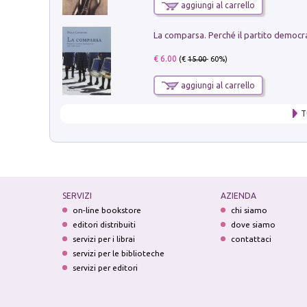
aggiungi al carrello
€ 6.00
(€
15.00
- 60%)
aggiungi al carrello
T
SERVIZI
AZIENDA
on-line bookstore
chi siamo
editori distribuiti
dove siamo
servizi per i librai
contattaci
servizi per le biblioteche
servizi per editori