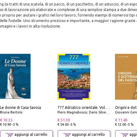
 (si tratti di una scatola, di un pacco, di un pacchetto, di un astuccio, di un esp
asi di lavorazione più elaborate e complesse di una semplice stampa a due dimen
to proprio per aiutare i grafici nel loro lavoro, fornendo esempi di numerosi tipi
delle fustelle. Uno strumento prezioso e importante, a maggior ragione grazie 
magini e i lavori in alta risoluzione.
Le donne di Casa Savoia
Origini e dot
777 Adriatico orientale. Vol. 2: Costa della Dalmazia da Zara a Molunat, Isole della Dalmazia Meridionale e Montenegro
Bruna Bertolo
Piero Magnabosco; Dario Silvestro; Marco Sbrizzi
Giovanni Gen
€ 10.35
€ 51.30
€ 11.40
€ 10.90 -5 %
€ 54.00 -5 %
€ 12.00 -5 %
aggiungi al carrello
aggiungi al carrello
aggiu