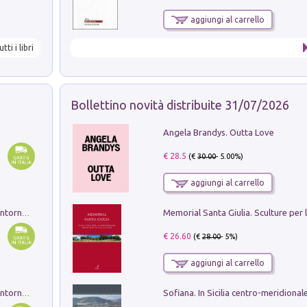
aggiungi al carrello
utti i libri
Bollettino novità distribuite 31/07/2026
Angela Brandys. Outta Love
€ 28.5
(€
30.00
- 5.00%)
aggiungi al carrello
Ruderi delle ville Romano Sabine nei dintorni di Poggio Mirteto. Illustrati dal dott.re prof.re cav.re Ercole Nardi regio ispettore degli scavi e monumenti. Anno 1885. Tavole e studio. Con 25 tavole fuori testo in cartella editoriale
€ 26.60
(€
28.00
- 5%)
aggiungi al carrello
Ruderi delle ville Romano Sabine nei dintorni di Poggio Mirteto. Illustrati dal dott.re prof.re cav.re Ercole Nardi regio ispettore degli scavi e monumenti. Anno 1885