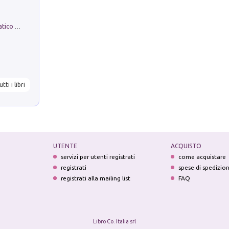
La comparsa. Perché il partito democratico non è mai nato
utti i libri
UTENTE
ACQUISTO
servizi per utenti registrati
come acquistare
registrati
spese di spedizio
registrati alla mailing list
FAQ
Libro Co. Italia srl