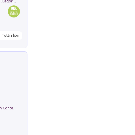
Pastori. Sguardi contemporanei tra il Lagorai e la pianura. Ediz. illustrata
Tutti i libri
in alto! Livello A1. Con CD-Audio. Con Contenuto digitale per accesso on line