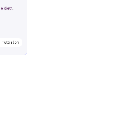
Conte e Mattarella. Sul palcoscenico e dietro le quinte del Quirinale. Un racconto sulle istituzioni
Tutti i libri