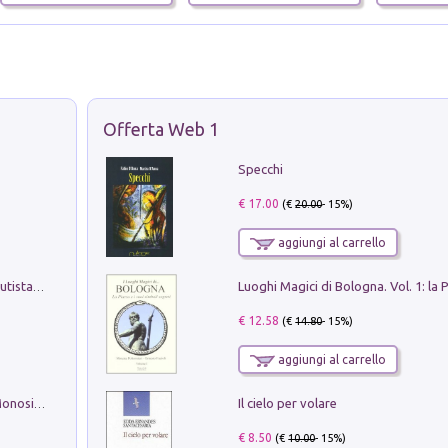
Offerta Web 1
Specchi
€ 17.00
(€
20.00
- 15%)
aggiungi al carrello
Pietro Bellotti Detto Canaletty. Un Vedutista Veneziano nella Francia dell'Ancien Régime
€ 12.58
(€
14.80
- 15%)
aggiungi al carrello
Il cielo per volare
La seduzione del gusto con Pipero & Monosilio
€ 8.50
(€
10.00
- 15%)