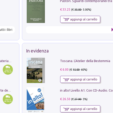
€ 33.25
(€
35.00
- 5.00%)
aggiungi al carrello
utti i libri
In evidenza
Toscana. L'Atelier della Bestemmia
L'orientalizzante a Capua. Contesti e materiali dagli scavi di Werner Johannowsky nella necropoli di Fornaci. Nuova ediz.
€ 6.00
(€
15.00
- 60%)
aggiungi al carrello
Ricerche dei dottorandi in storia dell'arte della Sapienza
€ 26.50
(€
27.90
- 5%)
aggiungi al carrello