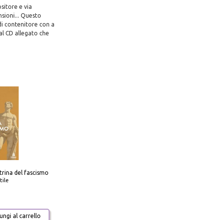
ositore e via
sioni... Questo
 di contenitore con a
al CD allegato che
trina del fascismo
tile
ngi al carrello