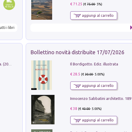
€ 71.25
(€
75.00
- 5%)
aggiungi al carrello
utti i libri
Bollettino novità distribuite 17/07/2026
Il Bordigotto. Ediz. illustrata
Dromos. Libro periodico di architettura. (2026). Vol. 15: Post-model
€ 28.5
(€
30.00
- 5.00%)
aggiungi al carrello
Innocenzo Sabbatini architetto. 18
€ 38
(€
40.00
- 5.00%)
aggiungi al carrello