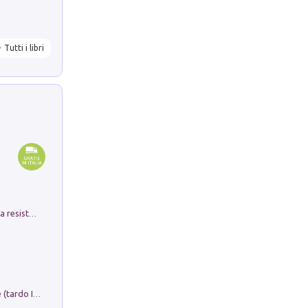
Tutti i libri
Memorial Santa Giulia. Sculture per la resistenza Monchio di Palagano
Sofiana. In Sicilia centro-meridionale (tardo III-metà IX secolo d.C.): dall'agro-town tardo-imperiale al villaggio medio-bizantino. Nuova ediz.