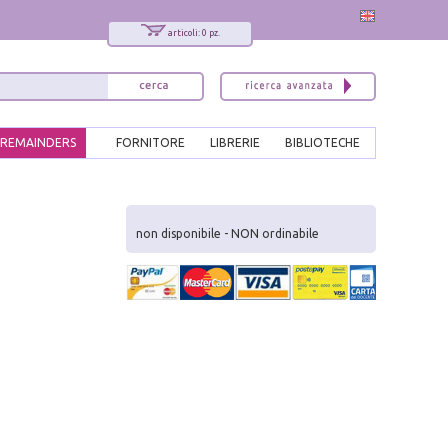
articoli: 0 pz.
REMAINDERS
FORNITORE
LIBRERIE
BIBLIOTECHE
x
Interessato ai nostri libri?
non disponibile - NON ordinabile
Allora iscriviti alla nostra newsletter!
Sarai informato delle nostre novità, potrai
comunque cancellarti quando desideri.
modulo di iscrizione