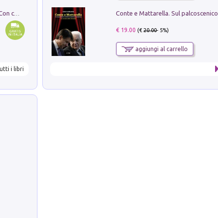
I monumenti funerari del Lazio antico. Con cartella con tavole
€ 19.00
(€
20.00
- 5%)
aggiungi al carrello
utti i libri