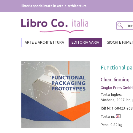
libreria specializzata in arte e architettura
ARTE E ARCHITETTURA
EDITORIA VARIA
GIOCHI E FUME
Functional p
Chen Jinming
Gingko Press GmbH
Testo Inglese.
Modena, 2007; br., p
ISBN
:
1-58423-268
Testo in:
Peso: 0.82 kg