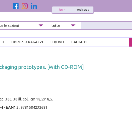
login
registrati
TTI
LIBRI PER RAGAZZI
CD/DVD
GADGETS
ackaging prototypes. [With CD-ROM]
p. 300, 30 ill. col., cm 18,5x18,5.
-4
-
EAN13
:
9781584232681