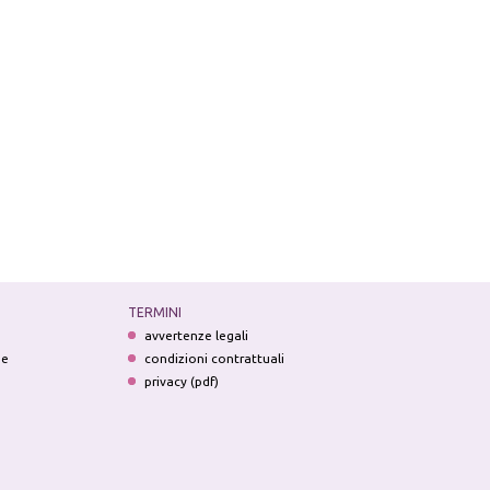
TERMINI
avvertenze legali
ne
condizioni contrattuali
privacy (pdf)