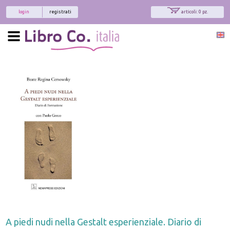
login
registrati
articoli: 0 pz.
x
Interessato ai nostri libri?
Allora iscriviti alla nostra newsletter!
Sarai informato delle nostre novità, potrai
comunque cancellarti quando desideri.
modulo di iscrizione
A piedi nudi nella Gestalt esperienziale. Diario di