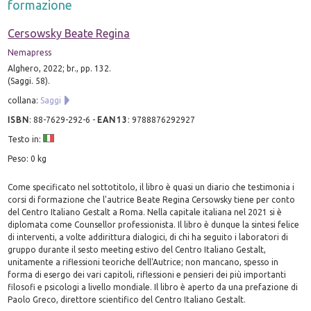
formazione
Cersowsky Beate Regina
Nemapress
Alghero, 2022; br., pp. 132.
(Saggi. 58).
collana:
Saggi
ISBN
:
88-7629-292-6
-
EAN13
:
9788876292927
Testo in:
Peso: 0 kg
Come specificato nel sottotitolo, il libro è quasi un diario che testimonia i
corsi di formazione che l'autrice Beate Regina Cersowsky tiene per conto
del Centro Italiano Gestalt a Roma. Nella capitale italiana nel 2021 si è
diplomata come Counsellor professionista. Il libro è dunque la sintesi felice
di interventi, a volte addirittura dialogici, di chi ha seguito i laboratori di
gruppo durante il sesto meeting estivo del Centro Italiano Gestalt,
unitamente a riflessioni teoriche dell'Autrice; non mancano, spesso in
forma di esergo dei vari capitoli, riflessioni e pensieri dei più importanti
filosofi e psicologi a livello mondiale. Il libro è aperto da una prefazione di
Paolo Greco, direttore scientifico del Centro Italiano Gestalt.