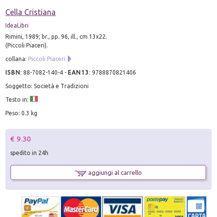
Cella Cristiana
IdeaLibri
Rimini, 1989; br., pp. 96, ill., cm 13x22.
(Piccoli Piaceri).
collana:
Piccoli Piaceri
ISBN
:
88-7082-140-4
-
EAN13
:
9788870821406
Soggetto: Società e Tradizioni
Testo in:
Peso: 0.3 kg
€ 9.30
spedito in 24h
aggiungi al carrello