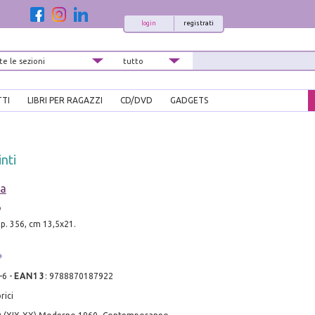
login
registrati
TTI
LIBRI PER RAGAZZI
CD/DVD
GADGETS
inti
ea
o
pp. 356, cm 13,5x21.
-6
-
EAN13
:
9788870187922
rici