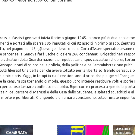
0 (XIX-XX) Moderno,1960- Contemporaneo
cessi ai fascisti genovesi inizia il primo giugno 1945. In poco più di due anni e
menti e portati alla sbarra 395 imputati di cui 82 assolti in primo grado. L'entrat
tti, nel giugno del '46, (s)travolge il lavoro delle Corti d'Assise speciali e assume 
le sentenze: a Genova farà uscire di galera 266 condannati. Brigatisti neri respon
 picchiatori della Guardia nazionale repubblicana, spie, cacciatori di ebrei, tortur
a Gestapo, nomi di spicco della polizia, della politica e dell'amministrazione pubbl
tutti liberati! Una beffa per chi aveva lottato per la libertà soffrendo persecuzi
amici uccisi. Oggi, in tempi in cui il revisionismo storico che piange sul "sangue 
e la censura sta tornando di moda, questo libro intende restituire volti e storie
 pericoloso lasciare confinato nell'oblio. Ripercorre i processi a spie della port
uzzini del carcere di Marassi e della Casa dello Studente, a spietati squadristi e ai
 morte e poi liberati. Giungendo a un'amara conclusione: tutto rimase impunito