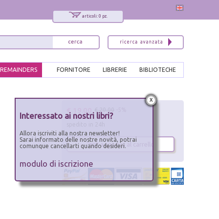
articoli: 0 pz.
REMAINDERS
FORNITORE
LIBRERIE
BIBLIOTECHE
x
€ 19.00
€ 20.00
-5%
Interessato ai nostri libri?
spedito in 24h
Allora iscriviti alla nostra newsletter!
Sarai informato delle nostre novità, potrai
aggiungi al carrello
comunque cancellarti quando desideri.
modulo di iscrizione