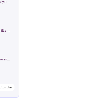
The Nicolas. Restoration Tales in a Family History
Fortunate Objects. Selections from the Ella Fontanals-Cisneros Collection. Objetos Afortunados. Selección de la Colección Ella Fontanals-Cisneros
Firenze nell'Ottocento nei disegni di Giovanni Ferruccio Moro (1859­1948)
utti i libri