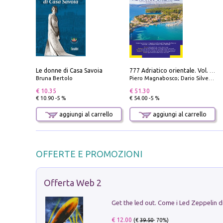
Le donne di Casa Savoia
777 Adriatico orientale. Vol. 1: Istria, Costa della Dalmazia da Smrika a Zara, Isole del Quarnaro, Pag, Arcipelaghi di Zara, Sibenico e Incoronate
Bruna Bertolo
Piero Magnabosco; Dario Silvestro; Marco Sbrizzi
€ 10.35
€ 51.30
€ 10.90 -5 %
€ 54.00 -5 %
aggiungi al carrello
aggiungi al carrello
OFFERTE E PROMOZIONI
Offerta Web 2
€ 12.00
(€
39.50
- 70%)