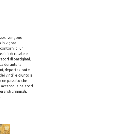
 mezzo vengono
a in vigore
i contorni di un
sabili di retate e
atori di partigiani,
ica durante la
oni, deportazioni e
dei vinti" è giunto a
 a un passato che
a accanto, a delatori
 grandi criminali,
.