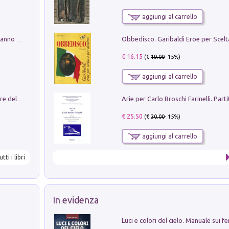
aggiungi al carrello
Con questa faccia qui. Le canzoni che hanno fatto la storia di Ligabue
€ 16.15
(€
19.00
- 15%)
aggiungi al carrello
Klose dell'altro mondo. Miro il pescatore del goal
€ 25.50
(€
30.00
- 15%)
aggiungi al carrello
utti i libri
In evidenza