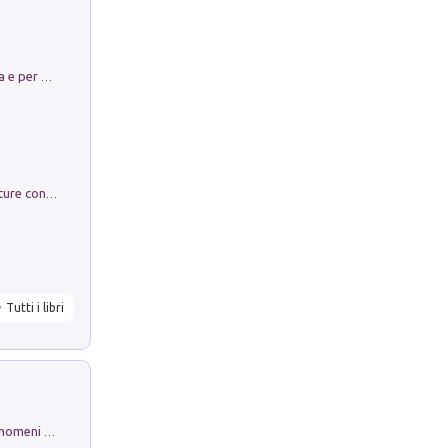
Obbedisco. Garibaldi Eroe per Scelta e per Destino
Arie per Carlo Broschi Farinelli. Partiture con riduzione per clavicembalo (o pianoforte). Seconda serie. Vol. 5
Tutti i libri
Luci e colori del cielo. Manuale sui fenomeni ottici che si verificano in atmosfera, nella scienza e nella storia: come osservarli e fotografarli