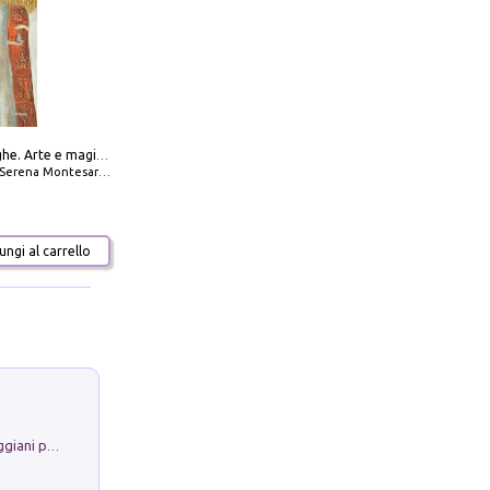
Amabili streghe. Arte e magie di Leonora Carrington e Remedios Varo
Serena Montesarchio
ngi al carrello
La Porta Filosofica di Claudio Parmiggiani per il Sacro Eremo di Camaldoli