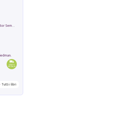
Genio ed epidemia. La storia del dottor Semmelweis, il Salvatore delle Madri
riedman.
Tutti i libri