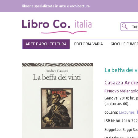
libreria specializzata in arte e architettura
ARTE E ARCHITETTURA
EDITORIA VARIA
GIOCHI E FUME
La beffa dei v
Casazza Andr
Il Nuovo Melangol
Genova, 2010; br., 
(Lecturae. 60).
collana:
Lecturae.
ISBN
:
88-7018-792
Soggetto: Saggi Sto