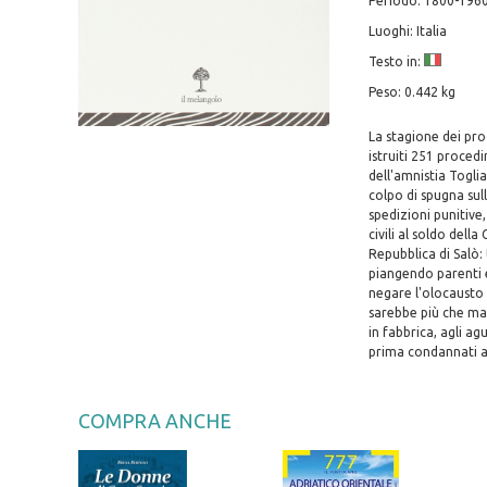
Periodo: 1800-196
Luoghi: Italia
Testo in:
Peso: 0.442 kg
La stagione dei pro
istruiti 251 procedi
dell'amnistia Toglia
colpo di spugna sul
spedizioni punitive,
civili al soldo dell
Repubblica di Salò: 
piangendo parenti e 
negare l'olocausto 
sarebbe più che mai
in fabbrica, agli ag
prima condannati a
COMPRA ANCHE