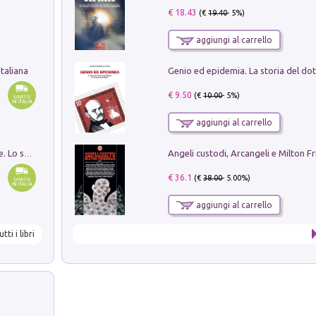
€ 18.43
(€
19.40
- 5%)
aggiungi al carrello
taliana
€ 9.50
(€
10.00
- 5%)
aggiungi al carrello
Angeli custodi, Arcangeli e Milton F
Santissima Trinità e divina proporzione. Lo studio della proporzione nell'arte come ricerca del mistero trinitario
€ 36.1
(€
38.00
- 5.00%)
aggiungi al carrello
utti i libri