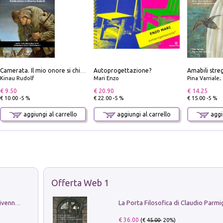
Autoprogettazione?
Camerata. Il mio onore si chiama fedeltà
Kinau Rudolf
Mari Enzo
Pina Varriale; 
€ 9.50
€ 20.90
€ 14.25
€ 10.00 -5 %
€ 22.00 -5 %
€ 15.00 -5 %
aggiungi al carrello
aggiungi al carrello
aggiu
Offerta Web 1
Get the led out. Come i Led Zeppelin divennero la più grande band del mondo
€ 36.00
(€
45.00
- 20%)