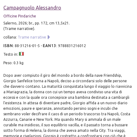
Campagnuolo Alessandro
Officine Pindariche
Salerno, 2026; br., pp. 172, cm 13,5x21.
(Trame narrative).
collana:
Trame narrative
ISBN
:
88-31216-01-5
-
EAN13
:
9788831216012
Testo in:
Peso: 0.3 kg
Dopo aver compiuto il giro del mondo a bordo della nave Friendship,
Giorgio Sanfelice torna a Napoli, deciso a circondarsi solo delle persone
che davvero contano. La maturità conquistata lungo il viaggio lo riavvicina
a Mariagrazia, la donna con cui un tempo aveva condiviso una vita di
eccessi e con la quale ora concepisce una bambina destinata a cambiargli
l'esistenza. In attesa di diventare padre, Giorgio affida a un nuovo diario
emozioni, paure e speranze, annotando persino sogni e incubi che
sembrano voler decifrare il caos di un periodo trascorso tra Napoli, Costa
Azzurra, Canarie e New York. Ma quando Mary si ammala di un male
curabile ma insidioso, il suo equilibrio vacilla, e il passato torna a bussare
sotto forma di Helena, la donna che aveva amato nella City. Tra viaggi,
memorie e rivelazioni, Giorgio è costretto a confrontarsi con ciò che è