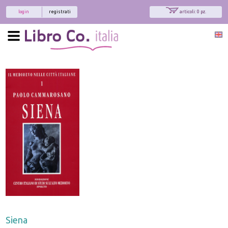
login
registrati
articoli: 0 pz.
x
Interessato ai nostri libri?
Allora iscriviti alla nostra newsletter!
Sarai informato delle nostre novità, potrai
comunque cancellarti quando desideri.
modulo di iscrizione
Siena