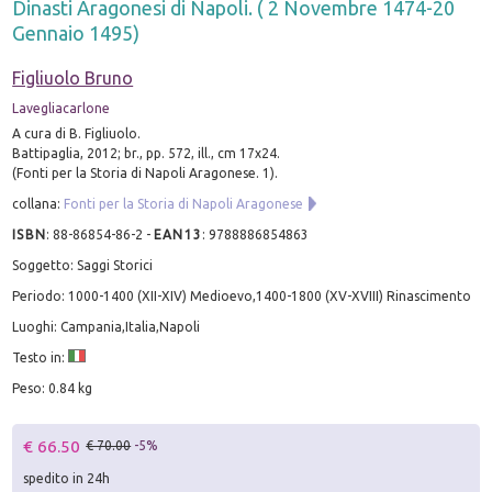
Dinasti Aragonesi di Napoli. ( 2 Novembre 1474-20
Gennaio 1495)
Figliuolo Bruno
Lavegliacarlone
A cura di B. Figliuolo.
Battipaglia, 2012; br., pp. 572, ill., cm 17x24.
(Fonti per la Storia di Napoli Aragonese. 1).
collana:
Fonti per la Storia di Napoli Aragonese
ISBN
:
88-86854-86-2
-
EAN13
:
9788886854863
Soggetto: Saggi Storici
Periodo: 1000-1400 (XII-XIV) Medioevo,1400-1800 (XV-XVIII) Rinascimento
Luoghi: Campania,Italia,Napoli
Testo in:
Peso: 0.84 kg
€ 66.50
€ 70.00
-5%
spedito in 24h