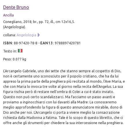
Dente Bruno
Ancilla
Conegliano, 2018; br., pp. 72, ill., cm 12x16,5.
(Angelologia).
collana:
Angelologia
ISBN
:
88-97420-78-8
-
EAN13
:
9788897420781
Testo in:
Peso: 0.077 kg
L'Arcangelo Gabriele, uno dei sette che stanno sempre al cospetto di Dio,
non è certamente uno sconosciuto per il popolo cristiano, che ha da lui
appreso la prima parte della preghiera più recitata al mondo, l'Ave Maria, e
che con Maria lo invoca tre volte al giorno nella recita dell'Angelus. La sua
figura rischia però di restare nell'ombra di Colei a cui è stato inviato.
Questo non può certo scandalizzarci. Ma facciamo un passo avanti e
proviamo a inginocchiarci con lui davanti alla Madre: La conosceremo
meglio approfondendo la figura di questo annunciatore mirabile, dono di
Dio anche per noi. L'Arcangelo ci porta a vivere meglio la consacrazione
richiesta dalla Madonna a Fatima. Tale è lo scopo di questo libretto, che ci
offre anche gli strumenti per chiedere la sua intercessione nella preghiera.