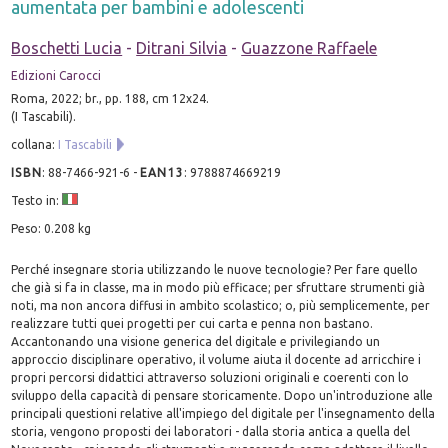
aumentata per bambini e adolescenti
Boschetti Lucia
-
Ditrani Silvia
-
Guazzone Raffaele
Edizioni Carocci
Roma, 2022; br., pp. 188, cm 12x24.
(I Tascabili).
collana:
I Tascabili
ISBN
:
88-7466-921-6
-
EAN13
:
9788874669219
Testo in:
Peso: 0.208 kg
Perché insegnare storia utilizzando le nuove tecnologie? Per fare quello
che già si fa in classe, ma in modo più efficace; per sfruttare strumenti già
noti, ma non ancora diffusi in ambito scolastico; o, più semplicemente, per
realizzare tutti quei progetti per cui carta e penna non bastano.
Accantonando una visione generica del digitale e privilegiando un
approccio disciplinare operativo, il volume aiuta il docente ad arricchire i
propri percorsi didattici attraverso soluzioni originali e coerenti con lo
sviluppo della capacità di pensare storicamente. Dopo un'introduzione alle
principali questioni relative all'impiego del digitale per l'insegnamento della
storia, vengono proposti dei laboratori - dalla storia antica a quella del