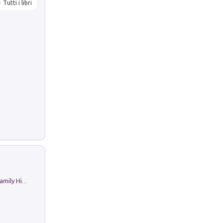
Tutti i libri
The Nicolas. Restoration Tales in a Family History