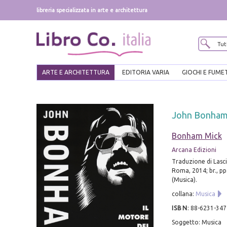
libreria specializzata in arte e architettura
ARTE E ARCHITETTURA
EDITORIA VARIA
GIOCHI E FUME
John Bonham.
Bonham Mick
Arcana Edizioni
Traduzione di Lasci
Roma, 2014; br., pp.
(Musica).
collana:
Musica
ISBN
:
88-6231-347
Soggetto: Musica