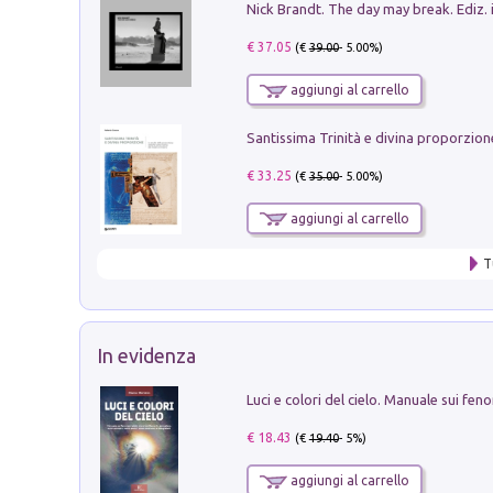
Nick Brandt. The day may break. Ediz. i
€ 37.05
(€
39.00
- 5.00%)
aggiungi al carrello
€ 33.25
(€
35.00
- 5.00%)
aggiungi al carrello
T
In evidenza
€ 18.43
(€
19.40
- 5%)
aggiungi al carrello