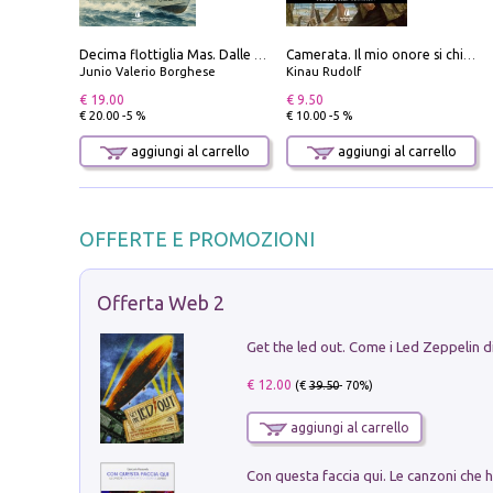
Decima flottiglia Mas. Dalle origini all'armistizio
Camerata. Il mio onore si chiama fedeltà
Junio Valerio Borghese
Kinau Rudolf
€ 19.00
€ 9.50
€ 20.00 -5 %
€ 10.00 -5 %
aggiungi al carrello
aggiungi al carrello
OFFERTE E PROMOZIONI
Offerta Web 2
€ 12.00
(€
39.50
- 70%)
aggiungi al carrello