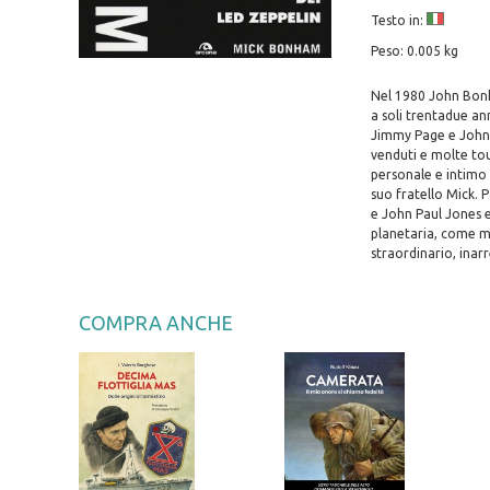
Testo in:
Peso: 0.005 kg
Nel 1980 John Bonha
a soli trentadue an
Jimmy Page e John P
venduti e molte to
personale e intimo 
suo fratello Mick. P
e John Paul Jones e
planetaria, come me
straordinario, inar
COMPRA ANCHE