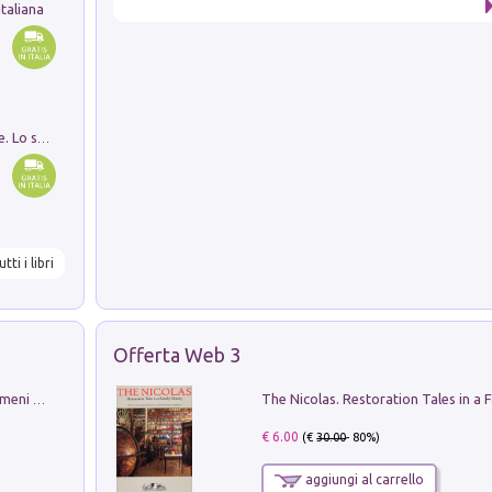
taliana
Santissima Trinità e divina proporzione. Lo studio della proporzione nell'arte come ricerca del mistero trinitario
utti i libri
Offerta Web 3
Luci e colori del cielo. Manuale sui fenomeni ottici che si verificano in atmosfera, nella scienza e nella storia: come osservarli e fotografarli
€ 6.00
(€
30.00
- 80%)
aggiungi al carrello