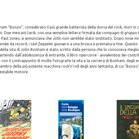
m "Bonzo", considerato il più grande batterista della storia del rock, morì in 
ni. Due mesi più tardi, con una semplice lettera firmata dai compagni di gruppo 
aul Jones, si annunciava che John non sarebbe stato sostituito. Dopo nove mili
urnée da record, i Led Zeppelin giunsero a una brusca e prematura fine. Questo
della vita di John Bonham è stato scritto dalla persona che lo conosceva meglio
artendo dall'adolescenza di entrambi, il libro ripercorre - avvalendosi dei contri
 con il contrappunto di molte fotografie la vita e la carriera di Bonham, dagli e
mbro della più potente macchina rock'n'roll degli anni Settanta, di cui "Bonzo"
restabile motore.