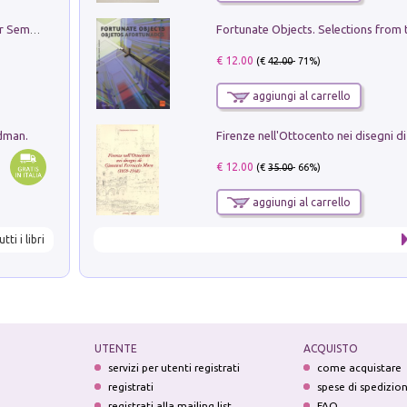
Genio ed epidemia. La storia del dottor Semmelweis, il Salvatore delle Madri
€ 12.00
(€
42.00
- 71%)
aggiungi al carrello
edman.
€ 12.00
(€
35.00
- 66%)
aggiungi al carrello
utti i libri
UTENTE
ACQUISTO
servizi per utenti registrati
come acquistare
registrati
spese di spedizio
registrati alla mailing list
FAQ