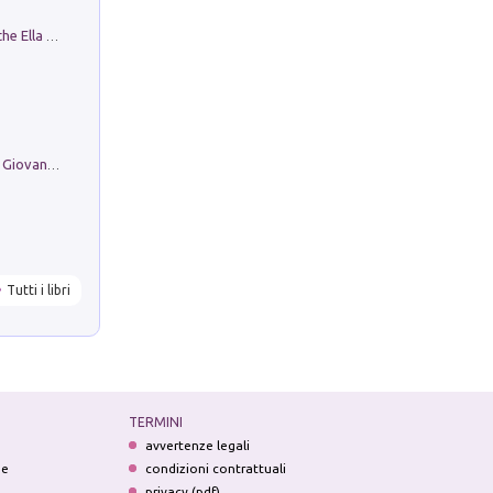
Fortunate Objects. Selections from the Ella Fontanals-Cisneros Collection. Objetos Afortunados. Selección de la Colección Ella Fontanals-Cisneros
Firenze nell'Ottocento nei disegni di Giovanni Ferruccio Moro (1859­1948)
Tutti i libri
TERMINI
avvertenze legali
ne
condizioni contrattuali
privacy (pdf)