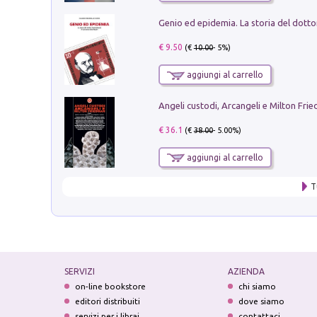
€ 9.50
(€
10.00
- 5%)
aggiungi al carrello
Angeli custodi, Arcangeli e Milton Fri
€ 36.1
(€
38.00
- 5.00%)
aggiungi al carrello
T
SERVIZI
AZIENDA
on-line bookstore
chi siamo
editori distribuiti
dove siamo
servizi per i librai
contattaci