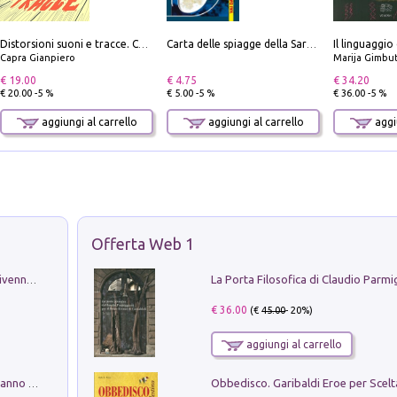
Il linguaggio
Distorsioni suoni e tracce. Columns, storie e playlist dalla scena hardcore punk italiana degli anni '90
Carta delle spiagge della Sardegna. Con custodia
Capra Gianpiero
Marija Gimbu
€ 19.00
€ 4.75
€ 34.20
€ 20.00 -5 %
€ 5.00 -5 %
€ 36.00 -5 %
aggiungi al carrello
aggiungi al carrello
aggiu
Offerta Web 1
Get the led out. Come i Led Zeppelin divennero la più grande band del mondo
€ 36.00
(€
45.00
- 20%)
aggiungi al carrello
Con questa faccia qui. Le canzoni che hanno fatto la storia di Ligabue