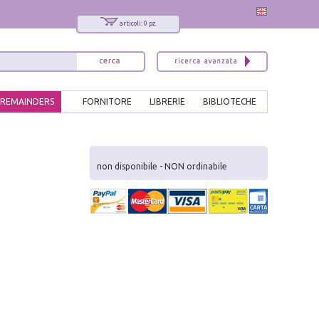
articoli: 0 pz.
REMAINDERS
FORNITORE
LIBRERIE
BIBLIOTECHE
x
Interessato ai nostri libri?
non disponibile - NON ordinabile
Allora iscriviti alla nostra newsletter!
Sarai informato delle nostre novità, potrai
comunque cancellarti quando desideri.
modulo di iscrizione