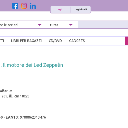
login
registrati
TTI
LIBRI PER RAGAZZI
CD/DVD
GADGETS
 Il motore dei Led Zeppelin
alfari M.
 209, ill., cm 18x23.
-0
-
EAN13
:
9788862313476