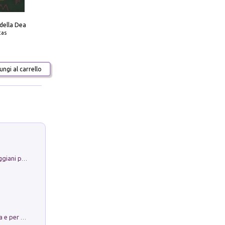
 della Dea
tas
ngi al carrello
La Porta Filosofica di Claudio Parmiggiani per il Sacro Eremo di Camaldoli
Obbedisco. Garibaldi Eroe per Scelta e per Destino