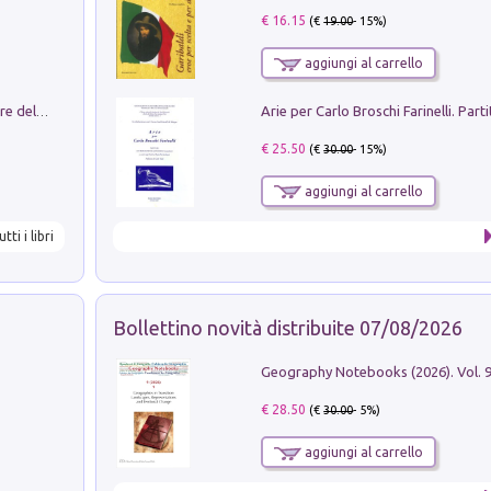
€ 16.15
(€
19.00
- 15%)
aggiungi al carrello
Klose dell'altro mondo. Miro il pescatore del goal
€ 25.50
(€
30.00
- 15%)
aggiungi al carrello
utti i libri
Bollettino novità distribuite 07/08/2026
€ 28.50
(€
30.00
- 5%)
aggiungi al carrello