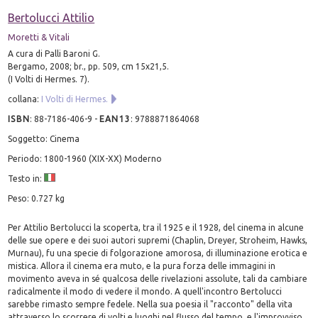
Bertolucci Attilio
Moretti & Vitali
A cura di Palli Baroni G.
Bergamo, 2008; br., pp. 509, cm 15x21,5.
(I Volti di Hermes. 7).
collana:
I Volti di Hermes.
ISBN
:
88-7186-406-9
-
EAN13
:
9788871864068
Soggetto: Cinema
Periodo: 1800-1960 (XIX-XX) Moderno
Testo in:
Peso: 0.727 kg
Per Attilio Bertolucci la scoperta, tra il 1925 e il 1928, del cinema in alcune
delle sue opere e dei suoi autori supremi (Chaplin, Dreyer, Stroheim, Hawks,
Murnau), fu una specie di folgorazione amorosa, di illuminazione erotica e
mistica. Allora il cinema era muto, e la pura forza delle immagini in
movimento aveva in sé qualcosa delle rivelazioni assolute, tali da cambiare
radicalmente il modo di vedere il mondo. A quell'incontro Bertolucci
sarebbe rimasto sempre fedele. Nella sua poesia il "racconto" della vita
attraverso lo scorrere di volti e luoghi nel flusso del tempo, e l'improvviso