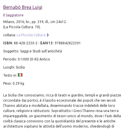
Bernabò Brea Luigi
Il Saggiatore
Milano, 2016; br., pp. 339, ill., cm 24x12.
(La Piccola Cultura. 70).
collana:
La Piccola Cultura
ISBN
:
88-428-2230-2
-
EAN13
:
9788842822301
Soggetto: Saggi e Studi sull'antichità
Periodo: 0-1000 (0-XI) Antico
Luoghi: Sicilia
Testo in:
Peso: 0.29 kg
La Sicilia che conosciamo, ricca di teatri e giardini, templi e grandi piazze
circondate dai portici, è il lascito eccezionale dei popoli che nei secoli
l'hanno abitata e modellata, disseminando tracce indelebili delle loro
culture, religioni e istituzioni. Soprattutto i Greci l'hanno resa una terra
impareggiabile, un giacimento di tesori unico al mondo, dove i fasti della
civiltà classica convivono con la quotidianità del presente e le antiche
architetture ospitano le attività dell'uomo moderno, chiedendogli di