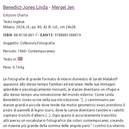
Benedict-Jones Linda
-
Mergel Jen
Edizioni Charta
Testo Inglese.
Milano, 2024; ril., pp. 80, 42 ill. col., cm 24x28.
ISBN
:
88-8158-861-7
-
EAN13
:
9788881588619
Soggetto: Collezioni,Fotografia
Periodo: 1960- Contemporaneo
Testo in:
Peso: 0.74 kg
Le fotografie di grande formato di interni domestici di Sarah Malakoff
appaiono allo stesso tempo familiari ed estranee. Nelle sue immagini
splendide e psicologicamente risonanti, le stanze diventano un rifugio e
allo stesso tempo una reinvenzione del mondo esterno. Come Linda
Benedetto-Jones scrive nella sua introduzione: "(...) camminiamo per
stanze grandi e piccole dove tende dai motivi geometrici vivaci prendono il
posto di pannelli di legno scuro, dove le canoe diventano tavolini e i salotti
ospitano tronchi d'albero (...). Ogni spazio è accuratamente trascritto
attraverso un vocabolario fotografico dai colori contemporanei, creando
un insieme più grande della somma delle singole parti." I confini tra interno