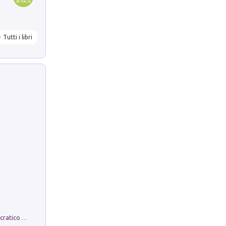
Tutti i libri
La comparsa. Perché il partito democratico non è mai nato