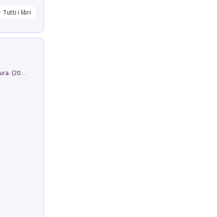
Tutti i libri
Dromos. Libro periodico di architettura. (2026). Vol. 15: Post-model