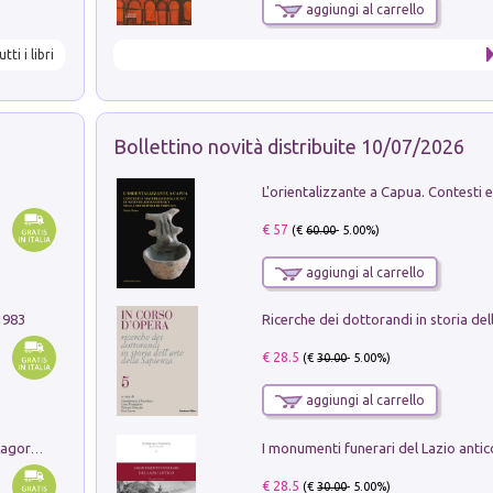
aggiungi al carrello
utti i libri
Bollettino novità distribuite 10/07/2026
€ 57
(€
60.00
- 5.00%)
aggiungi al carrello
1983
€ 28.5
(€
30.00
- 5.00%)
aggiungi al carrello
Pastori. Sguardi contemporanei tra il Lagorai e la pianura. Ediz. illustrata
€ 28.5
(€
30.00
- 5.00%)