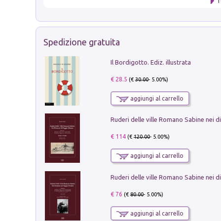
T
Spedizione gratuita
Il Bordigotto. Ediz. illustrata
€ 28.5
(€
30.00
- 5.00%)
aggiungi al carrello
€ 114
(€
120.00
- 5.00%)
aggiungi al carrello
€ 76
(€
80.00
- 5.00%)
aggiungi al carrello