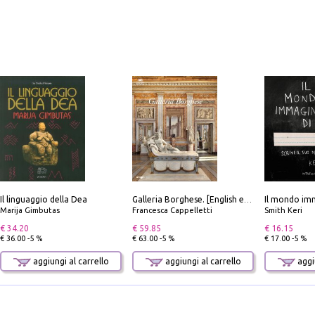
Il linguaggio della Dea
Il mondo imm
Galleria Borghese. [English edition]
Marija Gimbutas
Francesca Cappelletti
Smith Keri
€ 34.20
€ 59.85
€ 16.15
€ 36.00 -5 %
€ 63.00 -5 %
€ 17.00 -5 %
aggiungi al carrello
aggiungi al carrello
aggiu