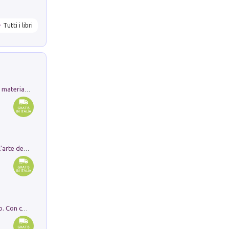
Tutti i libri
L'orientalizzante a Capua. Contesti e materiali dagli scavi di Werner Johannowsky nella necropoli di Fornaci. Nuova ediz.
Ricerche dei dottorandi in storia dell'arte della Sapienza
I monumenti funerari del Lazio antico. Con cartella con tavole