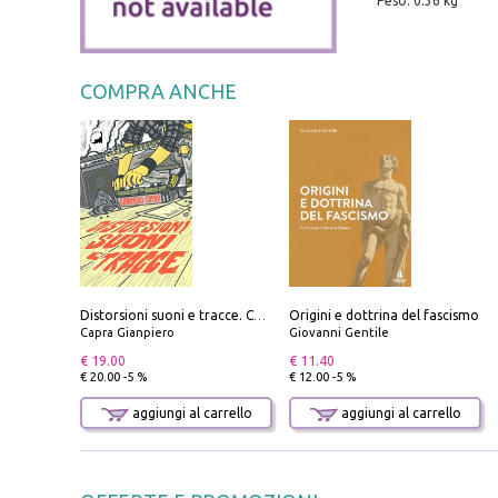
Peso: 0.36 kg
COMPRA ANCHE
Origini e dottrina del fascismo
Distorsioni suoni e tracce. Columns, storie e playlist dalla scena hardcore punk italiana degli anni '90
Capra Gianpiero
Giovanni Gentile
€ 19.00
€ 11.40
€ 20.00 -5 %
€ 12.00 -5 %
aggiungi al carrello
aggiungi al carrello