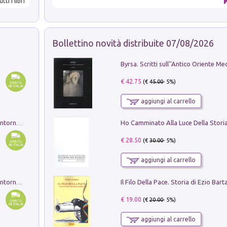
utti i libri
Bollettino novità distribuite 07/08/2026
€ 42.75
(€
45.00
- 5%)
aggiungi al carrello
Ruderi delle ville Romano Sabine nei dintorni di Poggio Mirteto. Illustrati dal dott.re prof.re cav.re Ercole Nardi regio ispettore degli scavi e monumenti. Anno 1885. Tavole e studio. Con 25 tavole fuori testo in cartella editoriale
€ 28.50
(€
30.00
- 5%)
aggiungi al carrello
Ruderi delle ville Romano Sabine nei dintorni di Poggio Mirteto. Illustrati dal dott.re prof.re cav.re Ercole Nardi regio ispettore degli scavi e monumenti. Anno 1885
€ 19.00
(€
20.00
- 5%)
aggiungi al carrello