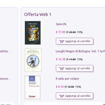
Offerta Web 1
Specchi
€ 17.00
(€
20.00
- 15%)
aggiungi al carrello
Pietro Bellotti Detto Canaletty. Un Vedutista Veneziano nella Francia dell'Ancien Régime
€ 12.58
(€
14.80
- 15%)
aggiungi al carrello
Il cielo per volare
La seduzione del gusto con Pipero & Monosilio
€ 8.50
(€
10.00
- 15%)
aggiungi al carrello