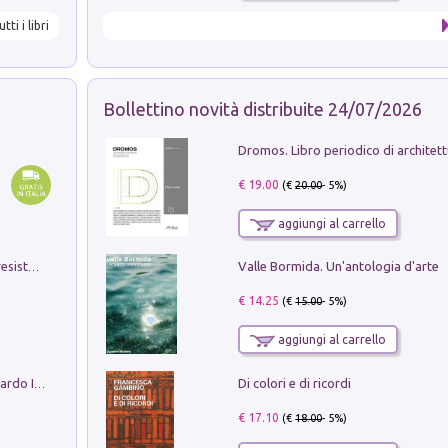
utti i libri
Bollettino novità distribuite 24/07/2026
€ 19.00
(€
20.00
- 5%)
aggiungi al carrello
Valle Bormida. Un'antologia d'arte
Memorial Santa Giulia. Sculture per la resistenza Monchio di Palagano
€ 14.25
(€
15.00
- 5%)
aggiungi al carrello
Di colori e di ricordi
Sofiana. In Sicilia centro-meridionale (tardo III-metà IX secolo d.C.): dall'agro-town tardo-imperiale al villaggio medio-bizantino. Nuova ediz.
€ 17.10
(€
18.00
- 5%)