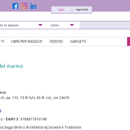
login
registrati
TTI
LIBRI PER RAGAZZI
CD/DVD
GADGETS
del marmo
lese.
l., pp. 153, 10 ill. b/n, 60 ill. col., cm 24x29.
-2
-
EAN13
:
9788877810748
a,Saggi (Arte o Architettura),Società e Tradizioni