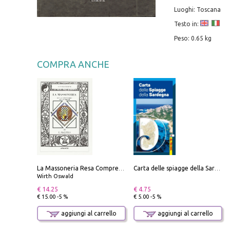
Luoghi: Toscana
Testo in:
Peso: 0.65 kg
COMPRA ANCHE
La Massoneria Resa Comprensibile ai Suoi Adepti. Vol. 3: il Maestro.
Carta delle spiagge della Sardegna. Con custodia
Wirth Oswald
€ 14.25
€ 4.75
€ 15.00 -5 %
€ 5.00 -5 %
aggiungi al carrello
aggiungi al carrello