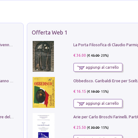
Offerta Web 1
Get the led out. Come i Led Zeppelin divennero la più grande band del mondo
€ 36.00
(€
45.00
- 20%)
aggiungi al carrello
Con questa faccia qui. Le canzoni che hanno fatto la storia di Ligabue
€ 16.15
(€
19.00
- 15%)
aggiungi al carrello
Klose dell'altro mondo. Miro il pescatore del goal
€ 25.50
(€
30.00
- 15%)