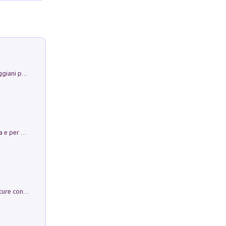
La Porta Filosofica di Claudio Parmiggiani per il Sacro Eremo di Camaldoli
Obbedisco. Garibaldi Eroe per Scelta e per Destino
Arie per Carlo Broschi Farinelli. Partiture con riduzione per clavicembalo (o pianoforte). Seconda serie. Vol. 5