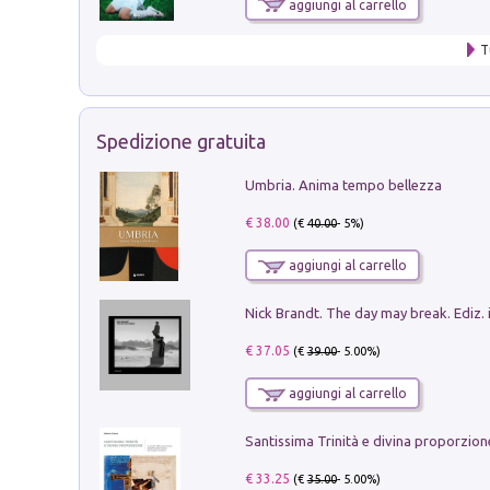
aggiungi al carrello
T
Spedizione gratuita
Umbria. Anima tempo bellezza
€ 38.00
(€
40.00
- 5%)
aggiungi al carrello
Nick Brandt. The day may break. Ediz. i
€ 37.05
(€
39.00
- 5.00%)
aggiungi al carrello
€ 33.25
(€
35.00
- 5.00%)