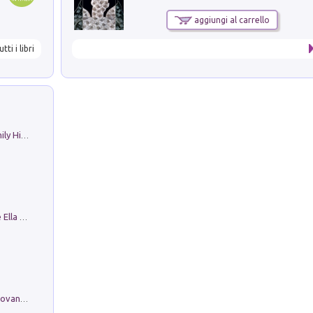
aggiungi al carrello
utti i libri
The Nicolas. Restoration Tales in a Family History
Fortunate Objects. Selections from the Ella Fontanals-Cisneros Collection. Objetos Afortunados. Selección de la Colección Ella Fontanals-Cisneros
Firenze nell'Ottocento nei disegni di Giovanni Ferruccio Moro (1859­1948)