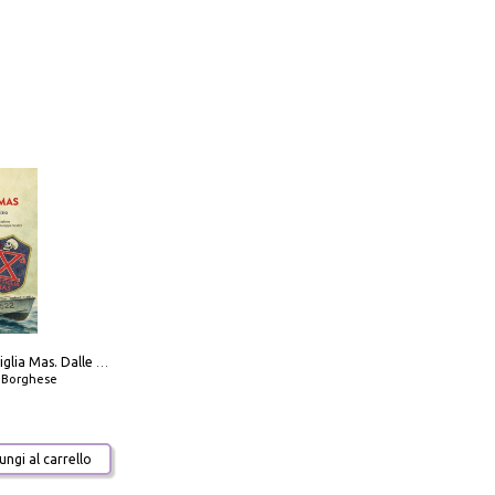
Decima flottiglia Mas. Dalle origini all'armistizio
o Borghese
ngi al carrello