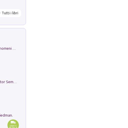
Tutti i libri
Luci e colori del cielo. Manuale sui fenomeni ottici che si verificano in atmosfera, nella scienza e nella storia: come osservarli e fotografarli
Genio ed epidemia. La storia del dottor Semmelweis, il Salvatore delle Madri
riedman.