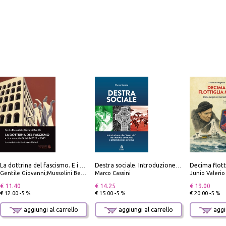
La dottrina del fascismo. E i documenti ufficiali dal 1919 al 1945
Destra sociale. Introduzione alla «terza via», tra identità, comunità e alternativa al sistema
Gentile Giovanni;Mussolini Benito
Marco Cassini
Junio Valeri
€ 11.40
€ 14.25
€ 19.00
€ 12.00 -5 %
€ 15.00 -5 %
€ 20.00 -5 %
aggiungi al carrello
aggiungi al carrello
aggiu