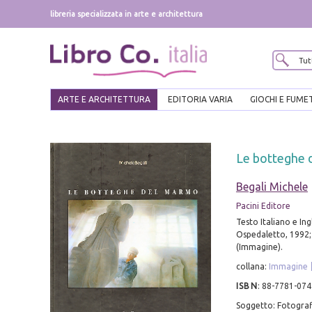
libreria specializzata in arte e architettura
ARTE E ARCHITETTURA
EDITORIA VARIA
GIOCHI E FUME
Le botteghe 
Begali Michele
Pacini Editore
Testo Italiano e Ing
Ospedaletto, 1992; ri
(Immagine).
collana:
Immagine
ISBN
:
88-7781-074
Soggetto: Fotografi