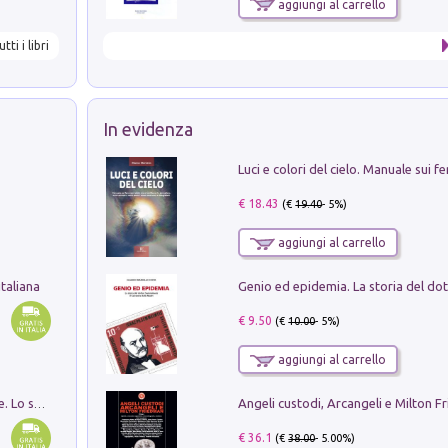
aggiungi al carrello
utti i libri
In evidenza
€ 18.43
(€
19.40
- 5%)
aggiungi al carrello
taliana
€ 9.50
(€
10.00
- 5%)
aggiungi al carrello
Angeli custodi, Arcangeli e Milton F
Santissima Trinità e divina proporzione. Lo studio della proporzione nell'arte come ricerca del mistero trinitario
€ 36.1
(€
38.00
- 5.00%)