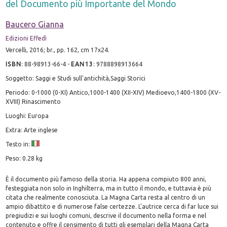
del Documento più Importante del Mondo
Baucero Gianna
Edizioni Effedì
Vercelli, 2016; br., pp. 162, cm 17x24.
ISBN
:
88-98913-66-4
-
EAN13
:
9788898913664
Soggetto: Saggi e Studi sull'antichità,Saggi Storici
Periodo: 0-1000 (0-XI) Antico,1000-1400 (XII-XIV) Medioevo,1400-1800 (XV-
XVIII) Rinascimento
Luoghi: Europa
Extra: Arte inglese
Testo in:
Peso: 0.28 kg
È il documento più famoso della storia. Ha appena compiuto 800 anni,
festeggiata non solo in Inghilterra, ma in tutto il mondo, e tuttavia è più
citata che realmente conosciuta. La Magna Carta resta al centro di un
ampio dibattito e di numerose false certezze. L'autrice cerca di far luce sui
pregiudizi e sui luoghi comuni, descrive il documento nella forma e nel
contenuto e offre il censimento di tutti gli esemplari della Magna Carta