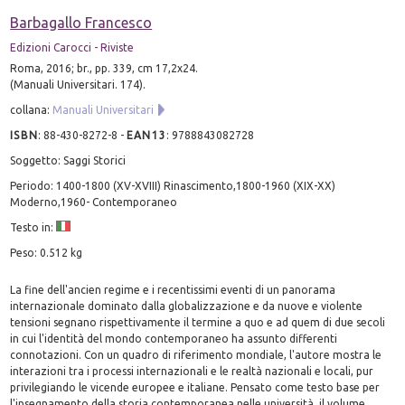
Barbagallo Francesco
Edizioni Carocci - Riviste
Roma, 2016; br., pp. 339, cm 17,2x24.
(Manuali Universitari. 174).
collana:
Manuali Universitari
ISBN
:
88-430-8272-8
-
EAN13
:
9788843082728
Soggetto: Saggi Storici
Periodo: 1400-1800 (XV-XVIII) Rinascimento,1800-1960 (XIX-XX)
Moderno,1960- Contemporaneo
Testo in:
Peso: 0.512 kg
La fine dell'ancien regime e i recentissimi eventi di un panorama
internazionale dominato dalla globalizzazione e da nuove e violente
tensioni segnano rispettivamente il termine a quo e ad quem di due secoli
in cui l'identità del mondo contemporaneo ha assunto differenti
connotazioni. Con un quadro di riferimento mondiale, l'autore mostra le
interazioni tra i processi internazionali e le realtà nazionali e locali, pur
privilegiando le vicende europee e italiane. Pensato come testo base per
l'insegnamento della storia contemporanea nelle università, il volume