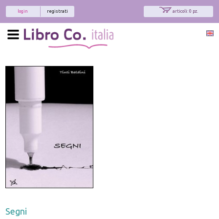
login
registrati
articoli: 0 pz.
Segni