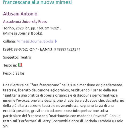
francescana alla nuova mimesi
Attisani Antonio
Accademia University Press
Torino, 2020; br., pp. 160, cm 16x21.
(Mimesis Journal Books).
collana:
Mimesis Journal Books
ISBN
:
88-97523-27-7
-
EAN13
:
9788897523277
Soggetto: Teatro
Testo in:
Peso: 0.28 kg
Una rilettura del "fare francescano" nella sua dimensione originariamente
teatrale, liberato dal canone agiografico, restituendo il senso della sua
"santità" a una pratica di poesia organica e di disciplina performativa; e
insieme l'evocazione e la descrizione di aperture attuative che, dall'interno
della più alta tradizione teatrale novecentesca, segnano la via di una
eredità possibile, gravitando attorno a una interpretazione tutta
particolare del francescano "matrimonio con madonna Povertà". Con un
testo sul "Performer' di Jerzy Grotowski e note di Florinda Cambria e Carlo
Sini.