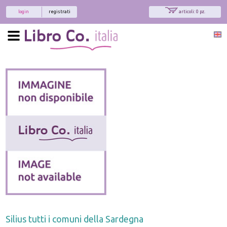
login
registrati
articoli: 0 pz.
Silius tutti i comuni della Sardegna