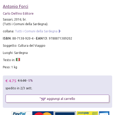
Antonio Forci
Carlo Delfino Editore
Sassari, 2016; br.
(Tutti i Comuni della Sardegna).
collana:
Tutti i Comuni della Sardegna
ISBN
:
88-7138-920-4
-
EAN13
:
9788871389202
Soggetto: Cultura del Viaggio
Luoghi: Sardegna
Testo in:
Peso: 1 kg
€ 4.75
€ 5.00
-5%
spedito in 2/3 sett.
aggiungi al carrello