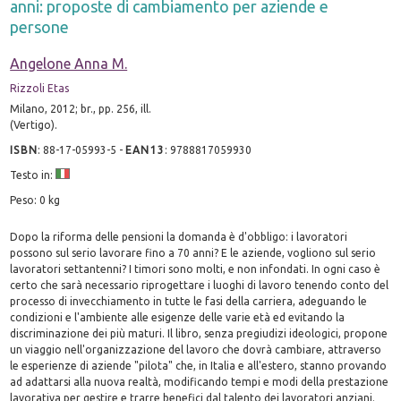
anni: proposte di cambiamento per aziende e
persone
Angelone Anna M.
Rizzoli Etas
Milano, 2012; br., pp. 256, ill.
(Vertigo).
ISBN
:
88-17-05993-5
-
EAN13
:
9788817059930
Testo in:
Peso: 0 kg
Dopo la riforma delle pensioni la domanda è d'obbligo: i lavoratori
possono sul serio lavorare fino a 70 anni? E le aziende, vogliono sul serio
lavoratori settantenni? I timori sono molti, e non infondati. In ogni caso è
certo che sarà necessario riprogettare i luoghi di lavoro tenendo conto del
processo di invecchiamento in tutte le fasi della carriera, adeguando le
condizioni e l'ambiente alle esigenze delle varie età ed evitando la
discriminazione dei più maturi. Il libro, senza pregiudizi ideologici, propone
un viaggio nell'organizzazione del lavoro che dovrà cambiare, attraverso
le esperienze di aziende "pilota" che, in Italia e all'estero, stanno provando
ad adattarsi alla nuova realtà, modificando tempi e modi della prestazione
lavorativa per gestire e trarre benefici dal talento dei lavoratori anziani.