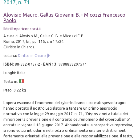
2017, n. 71
Alovisio Mauro. Gallus Giovanni B.
-
Micozzi Francesco
Paolo
Ildirittopericoncorsi.it
A cura di Alovisio M., Gallus G. B. e Micozzi F. P.
Roma, 2017; br., pp. 115, cm 17x24.
(Diritto in Chiaro).
collana:
Diritto in Chiaro
ISBN
:
88-582-0757-2
-
EAN13
:
9788858207574
Luoghi: Italia
Testo in:
Peso: 0.22 kg
L'opera esamina il fenomeno del cyberbullismo, i cui esiti spesso tragici
hanno portato il nostro Legislatore a tentare un primo approccio
normativo con la legge 29 maggio 2017, n. 71, "Disposizioni a tutela dei
minori per la prevenzione e il contrasto del fenomeno del cyberbullismo",
entrata in vigore il 18 giugno 2017. Abbandonata la prospettiva repressiva,
si sono voluti introdurre nel nostro ordinamento una serie di strumenti
fortemente orientati alla prevenzione e alla responsabilizzazione. Il testo,