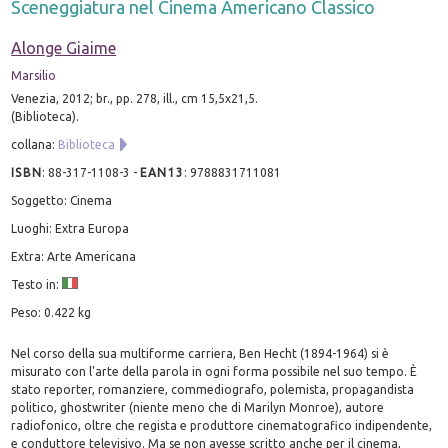
Sceneggiatura nel Cinema Americano Classico
Alonge Giaime
Marsilio
Venezia, 2012; br., pp. 278, ill., cm 15,5x21,5.
(Biblioteca).
collana:
Biblioteca
ISBN
:
88-317-1108-3
-
EAN13
:
9788831711081
Soggetto: Cinema
Luoghi: Extra Europa
Extra: Arte Americana
Testo in:
Peso: 0.422 kg
Nel corso della sua multiforme carriera, Ben Hecht (1894-1964) si è
misurato con l'arte della parola in ogni forma possibile nel suo tempo. È
stato reporter, romanziere, commediografo, polemista, propagandista
politico, ghostwriter (niente meno che di Marilyn Monroe), autore
radiofonico, oltre che regista e produttore cinematografico indipendente,
e conduttore televisivo. Ma se non avesse scritto anche per il cinema,